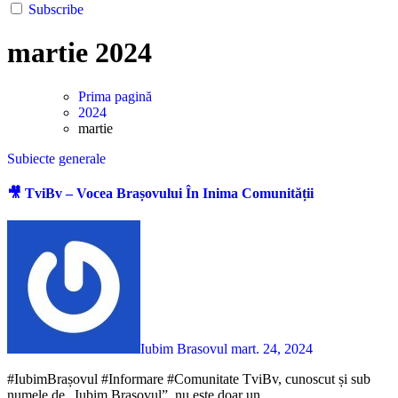
Subscribe
martie 2024
Prima pagină
2024
martie
Subiecte generale
🎥 TviBv – Vocea Brașovului În Inima Comunității
Iubim Brasovul
mart. 24, 2024
#IubimBrașovul #Informare #Comunitate TviBv, cunoscut și sub
numele de „Iubim Brașovul”, nu este doar un...