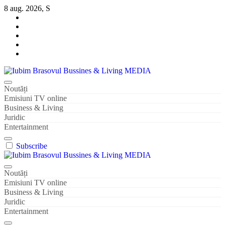
Sari
8 aug. 2026, S
la
conținut
Iubim Brasovul Bussines & Living MEDIA
Din pasiune și dragoste pentru Brașoveni
Noutăți
Emisiuni TV online
Business & Living
Juridic
Entertainment
Subscribe
Iubim Brasovul Bussines & Living MEDIA
Din pasiune și dragoste pentru Brașoveni
Noutăți
Emisiuni TV online
Business & Living
Juridic
Entertainment