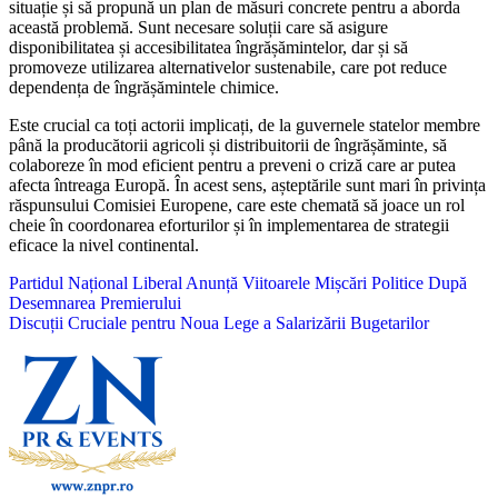
situație și să propună un plan de măsuri concrete pentru a aborda
această problemă. Sunt necesare soluții care să asigure
disponibilitatea și accesibilitatea îngrășămintelor, dar și să
promoveze utilizarea alternativelor sustenabile, care pot reduce
dependența de îngrășămintele chimice.
Este crucial ca toți actorii implicați, de la guvernele statelor membre
până la producătorii agricoli și distribuitorii de îngrășăminte, să
colaboreze în mod eficient pentru a preveni o criză care ar putea
afecta întreaga Europă. În acest sens, așteptările sunt mari în privința
răspunsului Comisiei Europene, care este chemată să joace un rol
cheie în coordonarea eforturilor și în implementarea de strategii
eficace la nivel continental.
Navigare
Partidul Național Liberal Anunță Viitoarele Mișcări Politice După
Desemnarea Premierului
în
Discuții Cruciale pentru Noua Lege a Salarizării Bugetarilor
articole