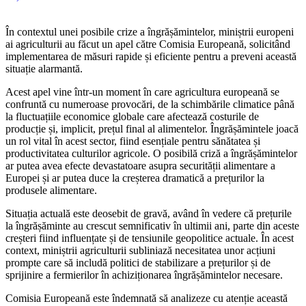
În contextul unei posibile crize a îngrășămintelor, miniștrii europeni
ai agriculturii au făcut un apel către Comisia Europeană, solicitând
implementarea de măsuri rapide și eficiente pentru a preveni această
situație alarmantă.
Acest apel vine într-un moment în care agricultura europeană se
confruntă cu numeroase provocări, de la schimbările climatice până
la fluctuațiile economice globale care afectează costurile de
producție și, implicit, prețul final al alimentelor. Îngrășămintele joacă
un rol vital în acest sector, fiind esențiale pentru sănătatea și
productivitatea culturilor agricole. O posibilă criză a îngrășămintelor
ar putea avea efecte devastatoare asupra securității alimentare a
Europei și ar putea duce la creșterea dramatică a prețurilor la
produsele alimentare.
Situația actuală este deosebit de gravă, având în vedere că prețurile
la îngrășăminte au crescut semnificativ în ultimii ani, parte din aceste
creșteri fiind influențate și de tensiunile geopolitice actuale. În acest
context, miniștrii agriculturii subliniază necesitatea unor acțiuni
prompte care să includă politici de stabilizare a prețurilor și de
sprijinire a fermierilor în achiziționarea îngrășămintelor necesare.
Comisia Europeană este îndemnată să analizeze cu atenție această