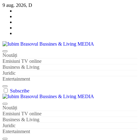
Sari
9 aug. 2026, D
la
conținut
Iubim Brasovul Bussines & Living MEDIA
Din pasiune și dragoste pentru Brașoveni
Noutăți
Emisiuni TV online
Business & Living
Juridic
Entertainment
Subscribe
Iubim Brasovul Bussines & Living MEDIA
Din pasiune și dragoste pentru Brașoveni
Noutăți
Emisiuni TV online
Business & Living
Juridic
Entertainment