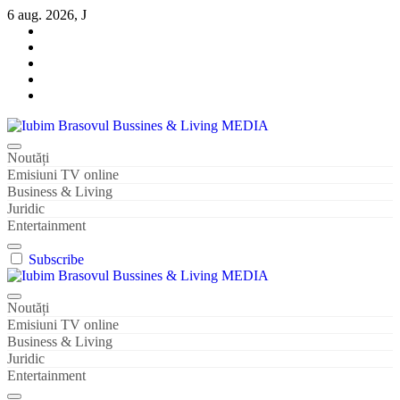
Sari
6 aug. 2026, J
la
conținut
Iubim Brasovul Bussines & Living MEDIA
Din pasiune și dragoste pentru Brașoveni
Noutăți
Emisiuni TV online
Business & Living
Juridic
Entertainment
Subscribe
Iubim Brasovul Bussines & Living MEDIA
Din pasiune și dragoste pentru Brașoveni
Noutăți
Emisiuni TV online
Business & Living
Juridic
Entertainment