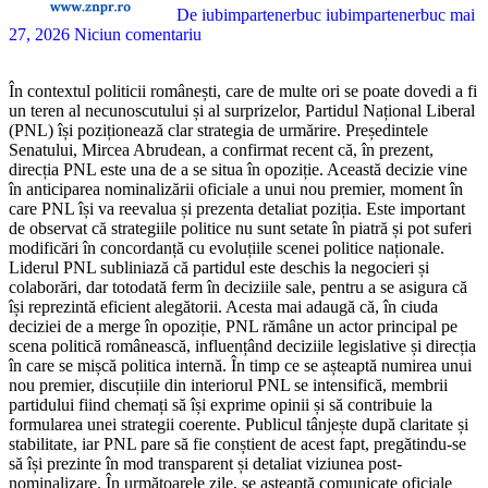
De iubimpartenerbuc iubimpartenerbuc
mai
27, 2026
Niciun comentariu
În contextul politicii românești, care de multe ori se poate dovedi a fi
un teren al necunoscutului și al surprizelor, Partidul Național Liberal
(PNL) își poziționează clar strategia de urmărire. Președintele
Senatului, Mircea Abrudean, a confirmat recent că, în prezent,
direcția PNL este una de a se situa în opoziție. Această decizie vine
în anticiparea nominalizării oficiale a unui nou premier, moment în
care PNL își va reevalua și prezenta detaliat poziția. Este important
de observat că strategiile politice nu sunt setate în piatră și pot suferi
modificări în concordanță cu evoluțiile scenei politice naționale.
Liderul PNL subliniază că partidul este deschis la negocieri și
colaborări, dar totodată ferm în deciziile sale, pentru a se asigura că
își reprezintă eficient alegătorii. Acesta mai adaugă că, în ciuda
deciziei de a merge în opoziție, PNL rămâne un actor principal pe
scena politică românească, influențând deciziile legislative și direcția
în care se mișcă politica internă. În timp ce se așteaptă numirea unui
nou premier, discuțiile din interiorul PNL se intensifică, membrii
partidului fiind chemați să își exprime opinii și să contribuie la
formularea unei strategii coerente. Publicul tânjește după claritate și
stabilitate, iar PNL pare să fie conștient de acest fapt, pregătindu-se
să își prezinte în mod transparent și detaliat viziunea post-
nominalizare. În următoarele zile, se așteaptă comunicate oficiale