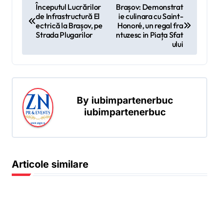
N
Începutul Lucrărilor
Brașov: Demonstrat
de Infrastructură El
ie culinara cu Saint-
a
ectrică la Brașov, pe
Honoré, un regal fra
v
Strada Plugarilor
ntuzesc in Piața Sfat
ului
i
g
a
r
By
iubimpartenerbuc
iubimpartenerbuc
e
î
n
a
Articole similare
r
t
i