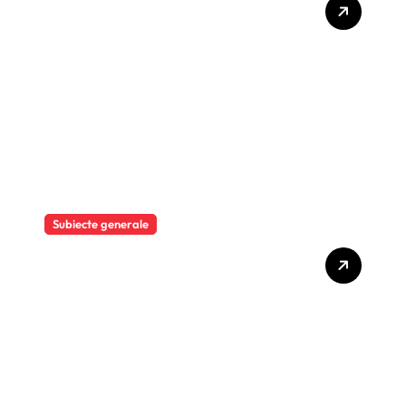
„Sănătate, Prevenție și
Oportunități de Business”
Subiecte generale
MOOV Leasing obține o
facilitate de credit
sindicalizat de 187 milioane
de euro pentru accelerarea
dezvoltării și extinderea
leasingului operațional în
România