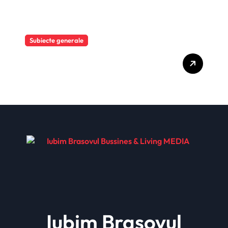
Subiecte generale
Mai mult de o cincime, în
șase luni
Iubim Brasovul