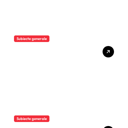
Subiecte generale
Moody’s Ratings
reconfirmã ratingul suveran
al României la „Baa3”, cu
perspectivã negativã
Subiecte generale
COLONY ROMÂNIA –