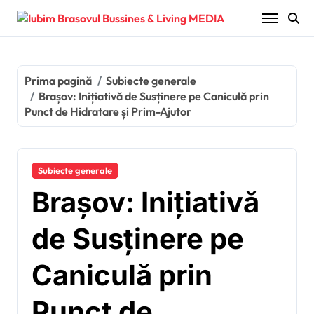
Sari
la
conținut
Prima pagină
Subiecte generale
Brașov: Inițiativă de Susținere pe Caniculă prin
Punct de Hidratare și Prim-Ajutor
Subiecte generale
Brașov: Inițiativă
de Susținere pe
Caniculă prin
Punct de