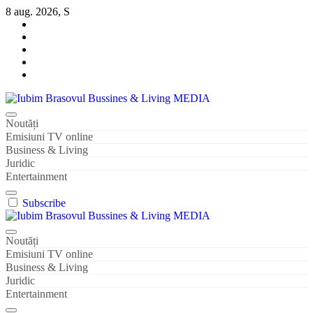
Sari
8 aug. 2026, S
la
conținut
Iubim Brasovul Bussines & Living MEDIA
Din pasiune și dragoste pentru Brașoveni
Noutăți
Emisiuni TV online
Business & Living
Juridic
Entertainment
Subscribe
Iubim Brasovul Bussines & Living MEDIA
Din pasiune și dragoste pentru Brașoveni
Noutăți
Emisiuni TV online
Business & Living
Juridic
Entertainment