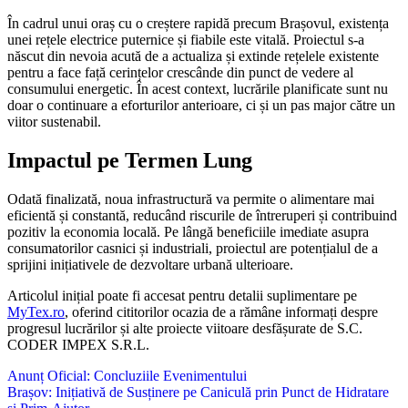
În cadrul unui oraș cu o creștere rapidă precum Brașovul, existența
unei rețele electrice puternice și fiabile este vitală. Proiectul s-a
născut din nevoia acută de a actualiza și extinde rețelele existente
pentru a face față cerințelor crescânde din punct de vedere al
consumului energetic. În acest context, lucrările planificate sunt nu
doar o continuare a eforturilor anterioare, ci și un pas major către un
viitor sustenabil.
Impactul pe Termen Lung
Odată finalizată, noua infrastructură va permite o alimentare mai
eficientă și constantă, reducând riscurile de întreruperi și contribuind
pozitiv la economia locală. Pe lângă beneficiile imediate asupra
consumatorilor casnici și industriali, proiectul are potențialul de a
sprijini inițiativele de dezvoltare urbană ulterioare.
Articolul inițial poate fi accesat pentru detalii suplimentare pe
MyTex.ro
, oferind cititorilor ocazia de a rămâne informați despre
progresul lucrărilor și alte proiecte viitoare desfășurate de S.C.
CODER IMPEX S.R.L.
Navigare
Anunț Oficial: Concluziile Evenimentului
Brașov: Inițiativă de Susținere pe Caniculă prin Punct de Hidratare
în