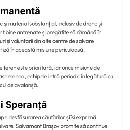
ermanentă
 și material substanțial, inclusiv de drone și
nt bine antrenate și pregătite să rămână în
uri și voluntarii din alte centre de salvare
rtiză în această misiune periculoasă.
e teren este prioritară, iar orice misiune de
e asemenea, echipele intră periodic în legătură cu
scul de avalanșă.
i Speranță
pe desfășurarea căutărilor și își exprimă
alvare. Salvamont Brașov promite să continue