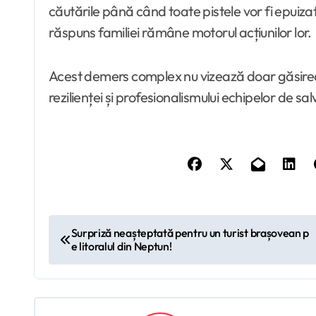
căutările până când toate pistele vor fi epuiza
răspuns familiei rămâne motorul acțiunilor lor.
Acest demers complex nu vizează doar găsirea tâ
rezilienței și profesionalismului echipelor de 
N
Surpriză neașteptată pentru un turist brașovean p
e litoralul din Neptun!
a
v
i