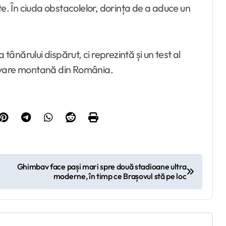
te. În ciuda obstacolelor, dorința de a aduce un
nărului dispărut, ci reprezintă și un test al
salvare montană din România.
Ghimbav face pași mari spre două stadioane ultra
moderne, în timp ce Brașovul stă pe loc