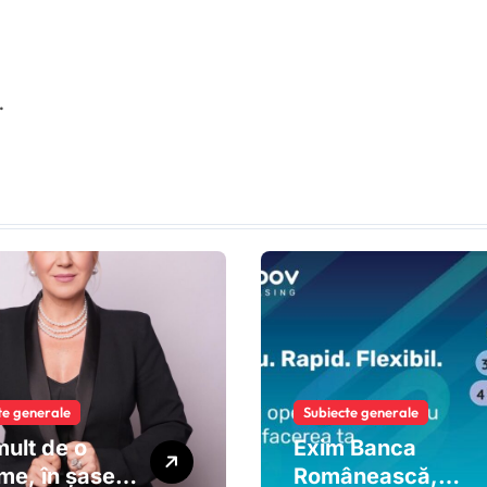
finanțează
dezvoltarea
MOOV Leasing și
extinderea
.
leasingului
operațional în
România
te generale
Subiecte generale
ult de o
Exim Banca
me, în șase
Românească,