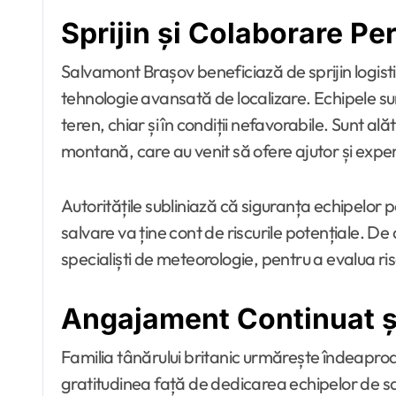
Sprijin și Colaborare P
Salvamont Brașov beneficiază de sprijin logistic
tehnologie avansată de localizare. Echipele su
teren, chiar și în condiții nefavorabile. Sunt alăt
montană, care au venit să ofere ajutor și expe
Autoritățile subliniază că siguranța echipelor p
salvare va ține cont de riscurile potențiale. D
specialiști de meteorologie, pentru a evalua ri
Angajament Continuat ș
Familia tânărului britanic urmărește îndeaproa
gratitudinea față de dedicarea echipelor de s