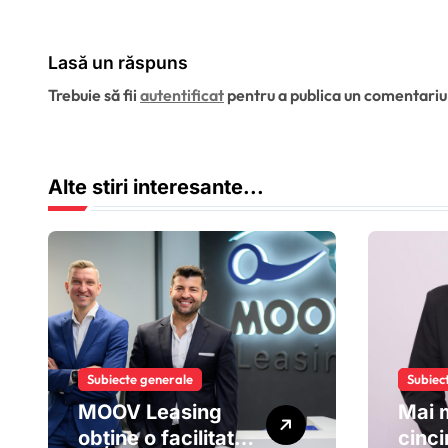
c
euro pentru
accelerarea
o
dezvoltării și
Lasă un răspuns
l
extinderea
Trebuie să fii
autentificat
pentru a publica un comentariu
leasingului
e
operațional în
România
Alte stiri interesante...
Subiecte generale
Subiec
MOOV Leasing
Mai m
obține o facilitate
cinci