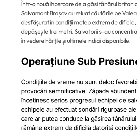
Într-o nouă încercare de a găsi tânărul britanic dispărut în Munții Bucegi anul trecut, echipele
Salvamont Brașov au reluat căutările pe Valea
desfășurat în condiții meteo extrem de dificile
depășește trei metri. Salvatorii s-au concentr
în vedere hărțile și ultimele indicii disponibile.
Operațiune Sub Presiune
Condițiile de vreme nu sunt deloc favorabile, salvatorii fiind nevoiți să facă față unor
provocări semnificative. Zăpada abundentă 
încetinesc serios progresul echipei de sa
echipele au efectuat sondări riguroase al
care ar putea conduce la găsirea tânărului.
rămâne extrem de dificilă datorită condiții