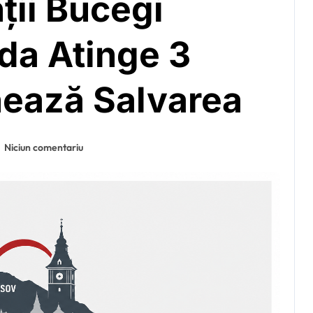
ții Bucegi
da Atinge 3
nează Salvarea
Niciun comentariu