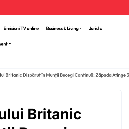
Emisiuni TV online
Business & Living
Juridic
ment
lui Britanic Dispărut în Munții Bucegi Continuă: Zăpada Atinge 
lui Britanic