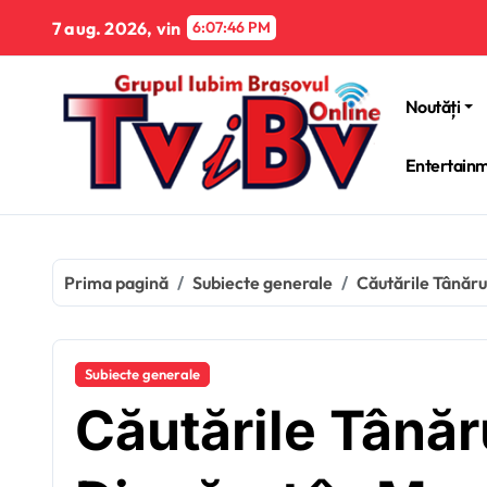
Sari
7 aug. 2026, vin
6:07:48 PM
la
conținut
Noutăți
Entertain
Prima pagină
Subiecte generale
Căutările Tânăru
Subiecte generale
Căutările Tânăru