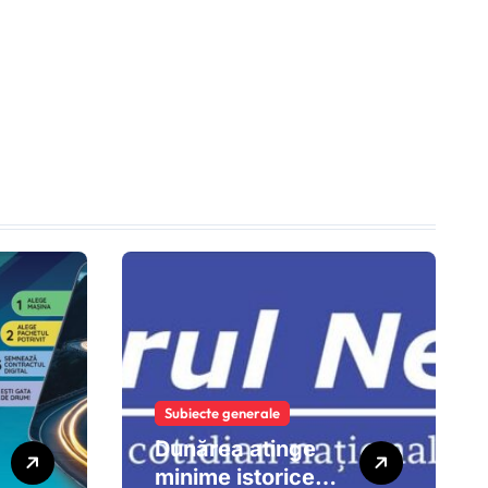
Subiecte generale
Dunărea atinge
minime istorice