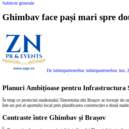
Subiecte generale
Ghimbav face pași mari spre dou
De iubimpartenerbuc iubimpartenerbuc
iun. 
Planuri Ambițioase pentru Infrastructura
În timp ce proiectul stadionului Tineretului din Brașov se lovește de un blocaj, orașul Ghimbav nu pierde vremea. La doar câțiva kilometri depărtare, autoritățile din Ghimbav și-au propus să transforme orașul
într-un pol al sportului local prin planificarea construcției a două stadi
Contraste între Ghimbav și Brașov