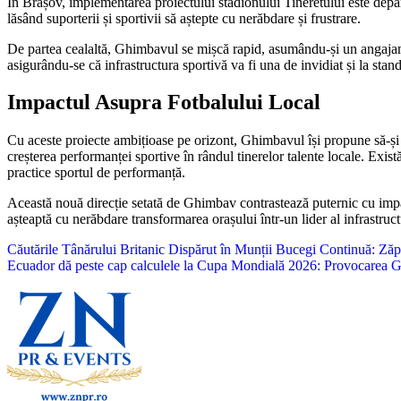
În Brașov, implementarea proiectului stadionului Tineretului este depart
lăsând suporterii și sportivii să aștepte cu nerăbdare și frustrare.
De partea cealaltă, Ghimbavul se mișcă rapid, asumându-și un angajamen
asigurându-se că infrastructura sportivă va fi una de invidiat și la stan
Impactul Asupra Fotbalului Local
Cu aceste proiecte ambițioase pe orizont, Ghimbavul își propune să-și î
creșterea performanței sportive în rândul tinerelor talente locale. Exist
practice sportul de performanță.
Această nouă direcție setată de Ghimbav contrastează puternic cu impas
așteaptă cu nerăbdare transformarea orașului într-un lider al infrastruc
Navigare
Căutările Tânărului Britanic Dispărut în Munții Bucegi Continuă: Zăp
Ecuador dă peste cap calculele la Cupa Mondială 2026: Provocarea Ger
în
articole