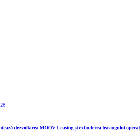
026
nțează dezvoltarea MOOV Leasing și extinderea leasingului opera