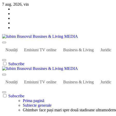
Sari
7 aug. 2026, vin
la
conținut
Iubim Brasovul Bussines & Living MEDIA
Din pasiune și dragoste pentru Brașoveni
Noutăți
Emisiuni TV online
Business & Living
Juridic
Subscribe
Iubim Brasovul Bussines & Living MEDIA
Din pasiune și dragoste pentru Brașoveni
Noutăți
Emisiuni TV online
Business & Living
Juridic
Subscribe
Prima pagină
Subiecte generale
Ghimbav face pași mari spre două stadioane ultramoderne,