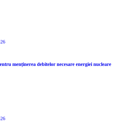
026
entru menținerea debitelor necesare energiei nucleare
026