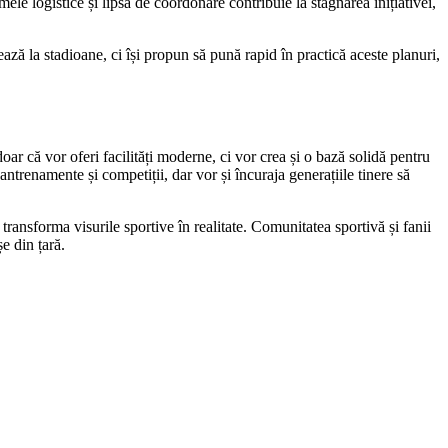
le logistice și lipsa de coordonare contribuie la stagnarea inițiativei,
ă la stadioane, ci își propun să pună rapid în practică aceste planuri,
r că vor oferi facilități moderne, ci vor crea și o bază solidă pentru
antrenamente și competiții, dar vor și încuraja generațiile tinere să
nsforma visurile sportive în realitate. Comunitatea sportivă și fanii
e din țară.