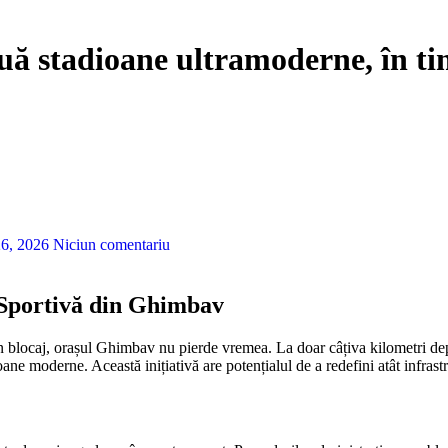
ă stadioane ultramoderne, în tim
26, 2026
Niciun comentariu
 Sportivă din Ghimbav
oane moderne. Această inițiativă are potențialul de a redefini atât infrast