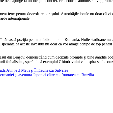
e de a ajunge la un început concret. Procedurile administrative, probleme
t ferm pentru dezvoltarea orașului. Autoritățile locale nu doar că viseaz
darde internaționale.
ntărească poziția pe harta fotbalului din România. Noile stadioane nu doa
ă speranța că aceste investiții nu doar că vor atrage echipe de top pentru 
ul din Brașov, demonstrând cum deciziile prompte și bine gândite pot tra
turii fotbalistice, sperând că exemplul Ghimbavului va inspira și alte oraș
ada Atinge 3 Metri și Îngreunează Salvarea
maniei și aventura Japoniei către confruntarea cu Brazilia