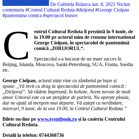
De Gabriela Bularca
iun. 8, 2021
Niciun
comentariu
#
Centrul Cultural Reduta
#
dirijorul
#
George Ciolpan
#
pantomima comica
#
spectacol brasov
C
entrul Cultural Reduta îl prezintă în 9 iunie, de
la 19.00 pe actorul mim de renume international
George Ciolpan, în spectacolul de pantomimă
comică ,,DIRIJORUL“.
Spectacolul s-a bucurat de un mare succes în
Beijing, Islanda, Moscova, Sankt-Petersburg, SUA, Franta, Suedia
etc.
George Ciolpan
, actorul mim vine cu zâmbetul pe buze și
spune:
,,Vă invit cu drag la spectacolul de pantomimă comică :
,,Dirijorul”. Să râdem împreună, în hohote. Avem nevoie de mult
umor. Umorul este ca un ștergător de parbriz. Nu oprește ploaia,
dar ne ajută să mergem mai departe. Vă aștept cu nerăbdare,
miercuri, 9 iunie, de la ora 19.00, la Centrul Cultural Reduta.”
Bilete on-line pe
www.eventbook.ro
și la casieria Centrului
Cultural Reduta.
Detalii la telefon: 0744368736