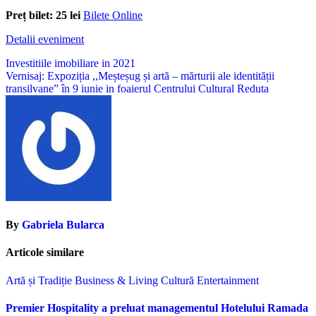
Preț bilet: 25 lei
Bilete Online
Detalii eveniment
Navigare
Investitiile imobiliare in 2021
Vernisaj: Expoziția ,,Meșteșug și artă – mărturii ale identității
în
transilvane” în 9 iunie in foaierul Centrului Cultural Reduta
articole
By
Gabriela Bularca
Articole similare
Artă și Tradiție
Business & Living
Cultură
Entertainment
Premier Hospitality a preluat managementul Hotelului Ramada