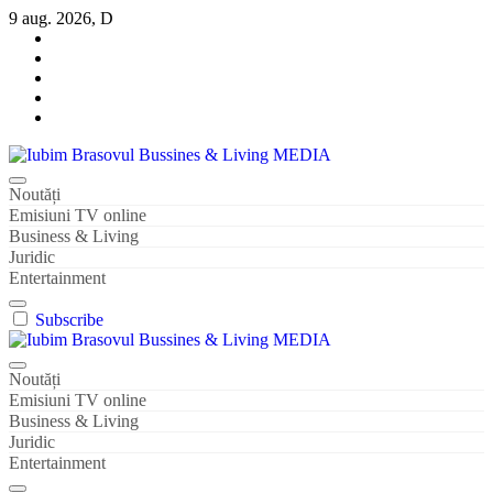
Sari
9 aug. 2026, D
la
conținut
Iubim Brasovul Bussines & Living MEDIA
Din pasiune și dragoste pentru Brașoveni
Noutăți
Emisiuni TV online
Business & Living
Juridic
Entertainment
Subscribe
Iubim Brasovul Bussines & Living MEDIA
Din pasiune și dragoste pentru Brașoveni
Noutăți
Emisiuni TV online
Business & Living
Juridic
Entertainment