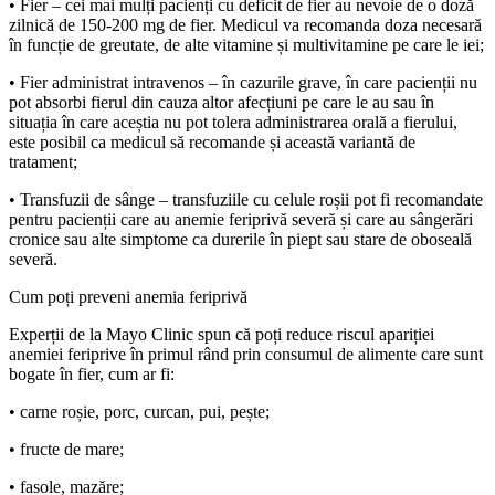
• Fier – cei mai mulți pacienți cu deficit de fier au nevoie de o doză
zilnică de 150-200 mg de fier. Medicul va recomanda doza necesară
în funcție de greutate, de alte vitamine și multivitamine pe care le iei;
• Fier administrat intravenos – în cazurile grave, în care pacienții nu
pot absorbi fierul din cauza altor afecțiuni pe care le au sau în
situația în care aceștia nu pot tolera administrarea orală a fierului,
este posibil ca medicul să recomande și această variantă de
tratament;
• Transfuzii de sânge – transfuziile cu celule roșii pot fi recomandate
pentru pacienții care au anemie feriprivă severă și care au sângerări
cronice sau alte simptome ca durerile în piept sau stare de oboseală
severă.
Cum poți preveni anemia feriprivă
Experții de la Mayo Clinic spun că poți reduce riscul apariției
anemiei feriprive în primul rând prin consumul de alimente care sunt
bogate în fier, cum ar fi:
• carne roșie, porc, curcan, pui, pește;
• fructe de mare;
• fasole, mazăre;