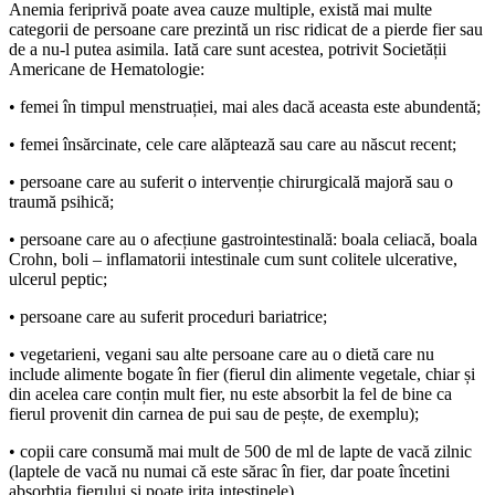
Anemia feriprivă poate avea cauze multiple, există mai multe
categorii de persoane care prezintă un risc ridicat de a pierde fier sau
de a nu-l putea asimila. Iată care sunt acestea, potrivit Societății
Americane de Hematologie:
• femei în timpul menstruației, mai ales dacă aceasta este abundentă;
• femei însărcinate, cele care alăptează sau care au născut recent;
• persoane care au suferit o intervenție chirurgicală majoră sau o
traumă psihică;
• persoane care au o afecțiune gastrointestinală: boala celiacă, boala
Crohn, boli – inflamatorii intestinale cum sunt colitele ulcerative,
ulcerul peptic;
• persoane care au suferit proceduri bariatrice;
• vegetarieni, vegani sau alte persoane care au o dietă care nu
include alimente bogate în fier (fierul din alimente vegetale, chiar și
din acelea care conțin mult fier, nu este absorbit la fel de bine ca
fierul provenit din carnea de pui sau de pește, de exemplu);
• copii care consumă mai mult de 500 de ml de lapte de vacă zilnic
(laptele de vacă nu numai că este sărac în fier, dar poate încetini
absorbția fierului și poate irita intestinele).