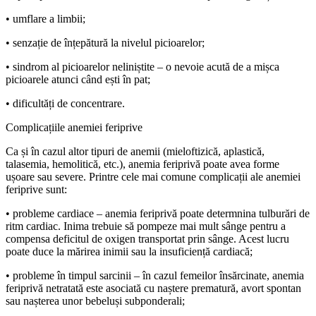
• umflare a limbii;
• senzație de înțepătură la nivelul picioarelor;
• sindrom al picioarelor neliniștite – o nevoie acută de a mișca
picioarele atunci când ești în pat;
• dificultăți de concentrare.
Complicațiile anemiei feriprive
Ca și în cazul altor tipuri de anemii (mieloftizică, aplastică,
talasemia, hemolitică, etc.), anemia feriprivă poate avea forme
ușoare sau severe. Printre cele mai comune complicații ale anemiei
feriprive sunt:
• probleme cardiace – anemia feriprivă poate determnina tulburări de
ritm cardiac. Inima trebuie să pompeze mai mult sânge pentru a
compensa deficitul de oxigen transportat prin sânge. Acest lucru
poate duce la mărirea inimii sau la insuficiență cardiacă;
• probleme în timpul sarcinii – în cazul femeilor însărcinate, anemia
feriprivă netratată este asociată cu naștere prematură, avort spontan
sau nașterea unor bebeluși subponderali;