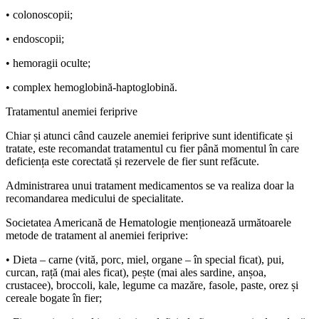
• colonoscopii;
• endoscopii;
• hemoragii oculte;
• complex hemoglobină-haptoglobină.
Tratamentul anemiei feriprive
Chiar și atunci când cauzele anemiei feriprive sunt identificate și
tratate, este recomandat tratamentul cu fier până momentul în care
deficiența este corectată și rezervele de fier sunt refăcute.
Administrarea unui tratament medicamentos se va realiza doar la
recomandarea medicului de specialitate.
Societatea Americană de Hematologie menționează următoarele
metode de tratament al anemiei feriprive:
• Dieta – carne (vită, porc, miel, organe – în special ficat), pui,
curcan, rață (mai ales ficat), pește (mai ales sardine, anșoa,
crustacee), broccoli, kale, legume ca mazăre, fasole, paste, orez și
cereale bogate în fier;