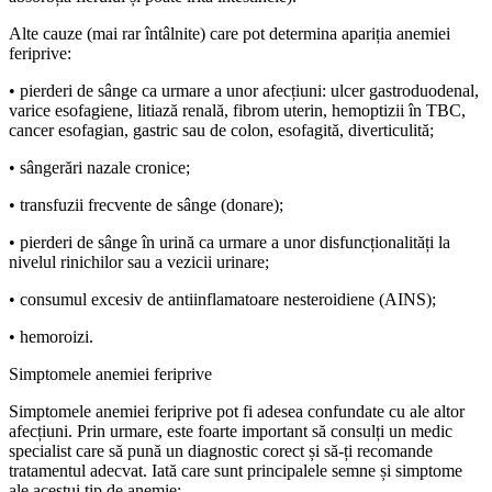
Alte cauze (mai rar întâlnite) care pot determina apariția anemiei
feriprive:
• pierderi de sânge ca urmare a unor afecțiuni: ulcer gastroduodenal,
varice esofagiene, litiază renală, fibrom uterin, hemoptizii în TBC,
cancer esofagian, gastric sau de colon, esofagită, diverticulită;
• sângerări nazale cronice;
• transfuzii frecvente de sânge (donare);
• pierderi de sânge în urină ca urmare a unor disfuncționalități la
nivelul rinichilor sau a vezicii urinare;
• consumul excesiv de antiinflamatoare nesteroidiene (AINS);
• hemoroizi.
Simptomele anemiei feriprive
Simptomele anemiei feriprive pot fi adesea confundate cu ale altor
afecțiuni. Prin urmare, este foarte important să consulți un medic
specialist care să pună un diagnostic corect și să-ți recomande
tratamentul adecvat. Iată care sunt principalele semne și simptome
ale acestui tip de anemie: