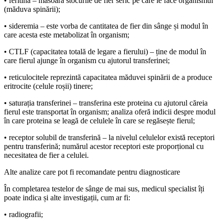
• feritina – măsoară stocurile de fier seric pe care le face organismul
(măduva spinării);
• sideremia – este vorba de cantitatea de fier din sânge și modul în
care acesta este metabolizat în organism;
• CTLF (capacitatea totală de legare a fierului) – ține de modul în
care fierul ajunge în organism cu ajutorul transferinei;
• reticulocitele reprezintă capacitatea măduvei spinării de a produce
eritrocite (celule roșii) tinere;
• saturația transferinei – transferina este proteina cu ajutorul căreia
fierul este transportat în organism; analiza oferă indicii despre modul
în care proteina se leagă de celulele în care se regăsește fierul;
• receptor solubil de transferină – la nivelul celulelor există receptori
pentru transferină; numărul acestor receptori este proporțional cu
necesitatea de fier a celulei.
Alte analize care pot fi recomandate pentru diagnosticare
În completarea testelor de sânge de mai sus, medicul specialist îți
poate indica și alte investigații, cum ar fi:
• radiografii;