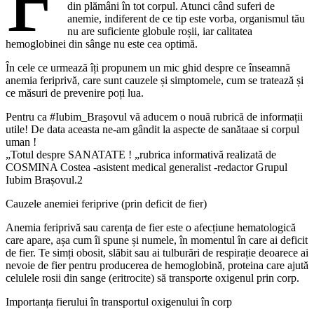
din plămâni în tot corpul. Atunci când suferi de
anemie, indiferent de ce tip este vorba, organismul tău
nu are suficiente globule roșii, iar calitatea
hemoglobinei din sânge nu este cea optimă.
În cele ce urmează îți propunem un mic ghid despre ce înseamnă
anemia feriprivă, care sunt cauzele și simptomele, cum se tratează și
ce măsuri de prevenire poți lua.
Pentru ca #Iubim_Braşovul vă aducem o nouă rubrică de informații
utile! De data aceasta ne-am gândit la aspecte de sanătaae si corpul
uman !
„Totul despre SANATATE ! „rubrica informativă realizată de
COSMINA Costea -asistent medical generalist -redactor Grupul
Iubim Brașovul.2
Cauzele anemiei feriprive (prin deficit de fier)
Anemia feriprivă sau carența de fier este o afecțiune hematologică
care apare, așa cum îi spune și numele, în momentul în care ai deficit
de fier. Te simți obosit, slăbit sau ai tulburări de respirație deoarece ai
nevoie de fier pentru producerea de hemoglobină, proteina care ajută
celulele rosii din sange (eritrocite) să transporte oxigenul prin corp.
Importanța fierului în transportul oxigenului în corp