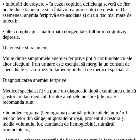
• tulburări de creștere – în cazul copiilor, deficiența severă de fier
poate duce la anemie și la întârzierea procesului de creștere. De
asemenea, anemia feriprivă este asociată și cu un risc mai mare de
infecții;
• alte complicații – malformații congenitale, tulburări cognitive,
depresie.
Diagnostic și tratament
Multe dintre simptomele anemiei feriprive pot fi confundate cu ale
altor afecțiuni. Prin urmare este esențial să mergi la un consult de
specialitate și să urmezi tratamentul indicat de medicul specialist.
Diagnosticarea anemiei feriprive
Medicul specialist îți va pune un diagnostic după examinarea clinică
și istoricul tău medical. Printre analizele pe care ți le poate
recomanda sunt:
• hemoleucograma (hemograma) – arată, printre altele, numărul
leucocitelor din sânge, al globulelor roșii, procentul acestora și
media volumului lor, cantitatea de hemoglobină, numărul
trombocitelor;