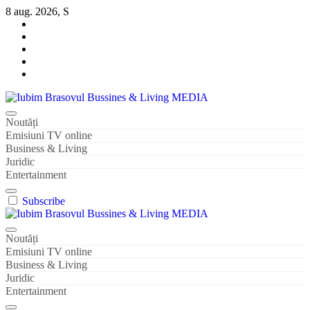
Sari
8 aug. 2026, S
la
conținut
Iubim Brasovul Bussines & Living MEDIA
Din pasiune și dragoste pentru Brașoveni
Noutăți
Emisiuni TV online
Business & Living
Juridic
Entertainment
Subscribe
Iubim Brasovul Bussines & Living MEDIA
Din pasiune și dragoste pentru Brașoveni
Noutăți
Emisiuni TV online
Business & Living
Juridic
Entertainment