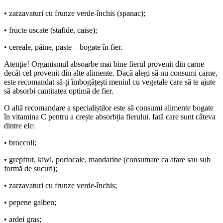
• zarzavaturi cu frunze verde-închis (spanac);
• fructe uscate (stafide, caise);
• cereale, pâine, paste – bogate în fier.
Atenție! Organismul absoarbe mai bine fierul provenit din carne
decât cel provenit din alte alimente. Dacă alegi să nu consumi carne,
este recomandat să-ți îmbogățești meniul cu vegetale care să te ajute
să absorbi cantitatea optimă de fier.
O altă recomandare a specialiștilor este să consumi alimente bogate
în vitamina C pentru a crește absorbția fierului. Iată care sunt câteva
dintre ele:
• broccoli;
• grepfrut, kiwi, portocale, mandarine (consumate ca atare sau sub
formă de sucuri);
• zarzavaturi cu frunze verde-închis;
• pepene galben;
• ardei gras;