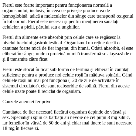
Fierul este foarte important pentru funcționarea normală a
organismului, inclusiv, în ceea ce privește producerea de
hemoglobină, adică a moleculelor din sânge care transportă oxigenul
în tot corpul. Fierul este necesar și pentru menținerea sănătății
celulelor, a pielii, părului sau a unghiilor.
Fierul din alimente este absorbit prin celule care se regăsesc la
nivelul tractului gastrointestinal. Organismul nu reține decât o
cantitate foarte mică de fier ingerat, din hrană. Odată absorbit, el este
eliberat în sânge, unde o proteină numită transferină se atașează de el
și îl transmite către ficat.
Fierul este stocat în ficat sub formă de feritină și eliberat în cantități
suficiente pentru a produce noi celule roșii în măduva spinării. Când
celulele roșii nu mai pot funcționa (120 de zile de activitate în
sistemul circulator), ele sunt reabsorbite de splină. Fierul din aceste
celule uzate poate fi reciclat de organism.
Cauzele anemiei feriprive
Cantitatea de fier necesară fiecărui organism depinde de vârstă și
sex. Specialiștii spun că bărbații au nevoie de cel puțin 8 mg zilnic,
iar femeilor în vârstă de 50 de ani și chiar mai tinere le sunt necesare
18 mg în fiecare zi.