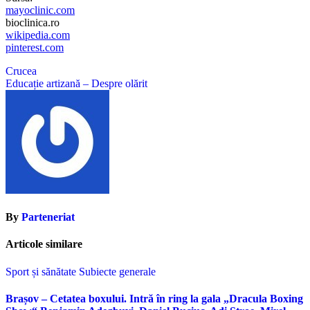
mayoclinic.com
bioclinica.ro
wikipedia.com
pinterest.com
Navigare
Crucea
Educație artizană – Despre olărit
în
articole
By
Parteneriat
Articole similare
Sport și sănătate
Subiecte generale
Brașov – Cetatea boxului. Intră în ring la gala „Dracula Boxing