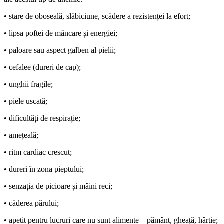
• stare de oboseală, slăbiciune, scădere a rezistenței la efort;
• lipsa poftei de mâncare și energiei;
• paloare sau aspect galben al pielii;
• cefalee (dureri de cap);
• unghii fragile;
• piele uscată;
• dificultăți de respirație;
• amețeală;
• ritm cardiac crescut;
• dureri în zona pieptului;
• senzația de picioare și mâini reci;
• căderea părului;
• apetit pentru lucruri care nu sunt alimente – pământ, gheață, hârtie;