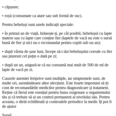
• căpșune;
• roșii (consumate ca atare sau sub formă de suc).
Pentru bebeluși sunt unele indicații speciale:
• în primul an de viață, hrănește-ți, pe cât posibil, bebelușul cu lapte
matern sau cu lapte care conține fier (laptele de vacă nu este o sursă
bună de fier și nici nu e recomandat pentru copiii sub un an);
• după vârsta de șase luni, începe să-i dai bebelușului cereale cu fier
sau piureuri cel puțin o dată pe zi;
• după un an, asigură-te că nu consumă mai mult de 500 de ml de
lapte de vacă pe zi.
Cauzele anemiei feriprive sunt multiple, iar simptomele sunt, de
multe ori, asemănătoare altor afecțiuni. Este foarte important să ții
cont de recomandările medicilor pentru diagnosticare și tratament.
Reține că fierul este esențial pentru buna oxigenare a organismului
tău și că trebuie să ai un control permanent al nivelului său. Pentru
aceasta, o dietă echilibrată și controalele periodice la medic îți pot fi
de ajutor
Sursă: