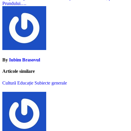
articole
Prundului….
By
Iubim Brasovul
Articole similare
Cultură
Educație
Subiecte generale