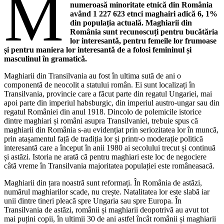
M
numeroasă minoritate etnică din România
având 1 227 623 etnci maghairi adică 6, 1%
din populația actuală. Maghiarii din
România sunt recunoscuți pentru bucătăria
lor interesantă, pentru femeile lor frumoase
și pentru maniera lor interesantă de a folosi femininul și
masculinul în gramatică.
Maghiarii din Transilvania au fost în ultima sută de ani o
componentă de neocolit a statului român. Ei sunt localizați în
Transilvania, provincie care a făcut parte din regatul Ungariei, mai
apoi parte din imperiul habsburgic, din imperiul austro-ungar sau din
regatul României din anul 1918. Dincolo de polemicile istorice
dintre maghiari și români asupra Transilvaniei, trebuie spus că
maghiarii din România s-au evidențiat prin seriozitatea lor în muncă,
prin atașamentul față de tradiția lor și printr-o moderație politică
interesantă care a început în anii 1980 ai secolului trecut și continuă
și astăzi. Istoria ne arată că pentru maghiari este loc de negociere
câtă vreme în Transilvania majoritatea populației este româneasacă.
Maghiarii din țara noastră sunt reformați. În România de astăzi,
numărul maghiarilor scade, nu crește. Natalitatea lor este slabă iar
unii dintre tineri pleacă spre Ungaria sau spre Europa. În
Transilvania de astăzi, românii și maghiarii deopotrivă au avut tot
mai puțini copii, în ultimii 30 de ani astfel încât românii și maghiarii