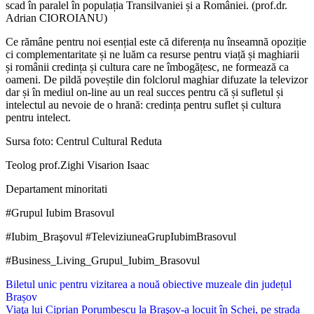
scad în paralel în populația Transilvaniei și a României. (prof.dr.
Adrian CIOROIANU)
Ce rămâne pentru noi esențial este că diferența nu înseamnă opoziție
ci complementaritate și ne luăm ca resurse pentru viață și maghiarii
și românii credința și cultura care ne îmbogățesc, ne formează ca
oameni. De pildă poveștile din folclorul maghiar difuzate la televizor
dar și în mediul on-line au un real succes pentru că și sufletul și
intelectul au nevoie de o hrană: credința pentru suflet și cultura
pentru intelect.
Sursa foto: Centrul Cultural Reduta
Teolog prof.Zighi Visarion Isaac
Departament minoritati
#Grupul Iubim Brasovul
#Iubim_Braşovul #TeleviziuneaGrupIubimBrasovul
#Business_Living_Grupul_Iubim_Brasovul
Navigare
Biletul unic pentru vizitarea a nouă obiective muzeale din județul
Brașov
în
Viaţa lui Ciprian Porumbescu la Braşov-a locuit în Schei, pe strada