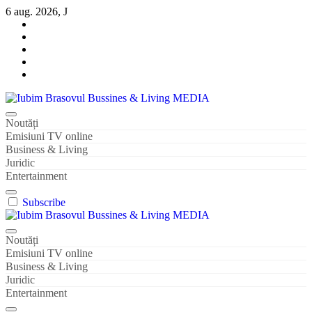
Sari
6 aug. 2026, J
la
conținut
Iubim Brasovul Bussines & Living MEDIA
Din pasiune și dragoste pentru Brașoveni
Noutăți
Emisiuni TV online
Business & Living
Juridic
Entertainment
Subscribe
Iubim Brasovul Bussines & Living MEDIA
Din pasiune și dragoste pentru Brașoveni
Noutăți
Emisiuni TV online
Business & Living
Juridic
Entertainment