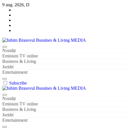
Sari
9 aug. 2026, D
la
conținut
Iubim Brasovul Bussines & Living MEDIA
Din pasiune și dragoste pentru Brașoveni
Noutăți
Emisiuni TV online
Business & Living
Juridic
Entertainment
Subscribe
Iubim Brasovul Bussines & Living MEDIA
Din pasiune și dragoste pentru Brașoveni
Noutăți
Emisiuni TV online
Business & Living
Juridic
Entertainment