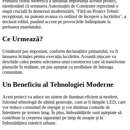
Primarul Horia Motrescu a subliniat importanța acestui proiect,
menționând că semnarea Autorizației de Construire reprezintă o
etapă crucială în demersul modernizării. ‘Fără un Proiect Tehnic
recepționat, nu puteam avansa cu ordinul de începere a lucrărilor’, a
declarat edilul, punând accent pe provocările întâmpinate la
preluarea mandatului.
Ce Urmează?
Următorul pas important, conform declarațiilor primarului, va fi
lansarea licitației pentru execuția lucrărilor. Această mișcare va
deschide calea pentru selectarea unui constructor care să transforme
planurile în realitate, un pas așteptat cu nerăbdare de întreaga
comunitate.
Un Beneficiu al Tehnologiei Moderne
Acest proiect va aduce un sistem de iluminat eficient și modern,
folosind tehnologii de ultimă generație, cum ar fi lămpile LED, care
vor reduce consumul de energie și vor diminua costurile de
întreținere pe termen lung. În plus, îmbunătățirile sunt așteptate să
contribuie la creșterea siguranței pe timp de noapte și la
îmbunătățirea esteticii urbane.