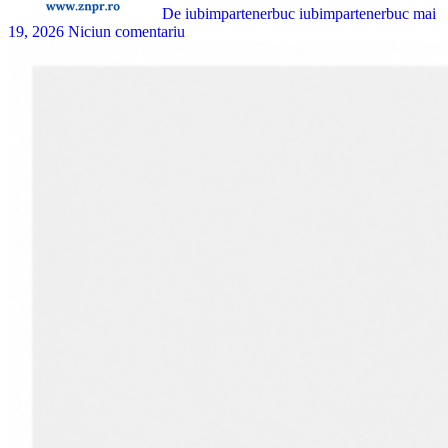
De iubimpartenerbuc iubimpartenerbuc
mai
19, 2026
Niciun comentariu