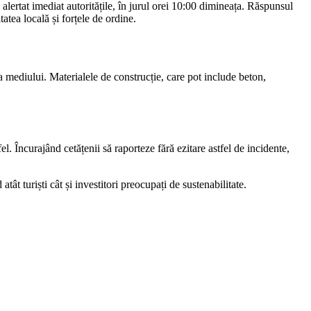
u alertat imediat autoritățile, în jurul orei 10:00 dimineața. Răspunsul
tea locală și forțele de ordine.
a mediului. Materialele de construcție, care pot include beton,
fel. Încurajând cetățenii să raporteze fără ezitare astfel de incidente,
t turiști cât și investitori preocupați de sustenabilitate.