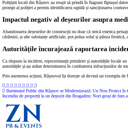
Polițiștii locali din Râșnov au reușit să prindă în flagrant făptașul dato
prompt al poliției a permis identificarea rapidă și sancționarea contra
Impactul negativ al deșeurilor asupra med
Abandonarea deșeurilor de construcții nu doar că strică estetica peisaj
cărămizi, și alte substanțe artificiale, pot polua solul și pânza freatică, 
Autoritățile încurajează raportarea incide
Ca răspuns la incident, reprezentanții primăriei și autoritățile locale au 
autoritățile și-au arătat determinarea în combaterea infracțiunilor de med
Prin asemenea acțiuni, Râșnovul își dorește să devină un exemplu de bună
Navigare
Iluminatul Public din Râșnov se Modernizează: Un Nou Proiect în Car
Incendiu de proporții la un depozit din Bragadiru: Nori groși de fum 
în
articole