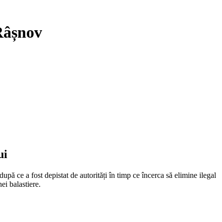
 Râșnov
ui
ei balastiere.