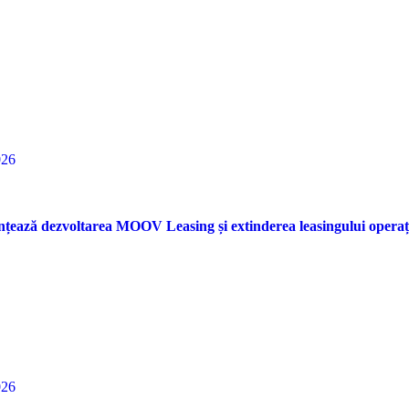
026
nțează dezvoltarea MOOV Leasing și extinderea leasingului opera
026