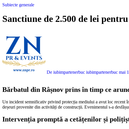
Subiecte generale
Sanctiune de 2.500 de lei pentru
De iubimpartenerbuc iubimpartenerbuc
mai 1
Bărbatul din Râșnov prins în timp ce arunc
Un incident semnificativ privind protecția mediului a avut loc recent în stațiunea Râșnov. Un rezident local a primit o amendă de 2.500 de lei după ce a fost depistat de autorități în timp ce încerca să elimine ilegal
deșeuri provenite din activități de construcții. Evenimentul s-a desfășu
Intervenția promptă a cetățenilor și polițișt