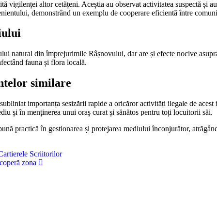
rită vigilenței altor cetățeni. Aceștia au observat activitatea suspectă și a
venientului, demonstrând un exemplu de cooperare eficientă între comunita
iului
ului natural din împrejurimile Râșnovului, dar are și efecte nocive asupr
afectând fauna și flora locală.
ntelor similare
subliniat importanța sesizării rapide a oricăror activități ilegale de acest 
iu și în menținerea unui oraș curat și sănătos pentru toți locuitorii săi.
 practică în gestionarea și protejarea mediului înconjurător, atrăgând atâ
tierele Scriitorilor
acoperă zona