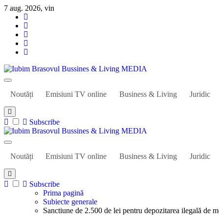
Sari
7 aug. 2026, vin
la
conținut
Iubim Brasovul Bussines & Living MEDIA
Din pasiune și dragoste pentru Brașoveni
Noutăți
Emisiuni TV online
Business & Living
Juridic
Subscribe
Iubim Brasovul Bussines & Living MEDIA
Din pasiune și dragoste pentru Brașoveni
Noutăți
Emisiuni TV online
Business & Living
Juridic
Subscribe
Prima pagină
Subiecte generale
Sanctiune de 2.500 de lei pentru depozitarea ilegală de 