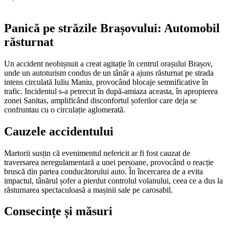
Panică pe străzile Brașovului: Automobil
răsturnat
Un accident neobișnuit a creat agitație în centrul orașului Brașov,
unde un autoturism condus de un tânăr a ajuns răsturnat pe strada
intens circulată Iuliu Maniu, provocând blocaje semnificative în
trafic. Incidentul s-a petrecut în după-amiaza aceasta, în apropierea
zonei Sanitas, amplificând disconfortul șoferilor care deja se
confruntau cu o circulație aglomerată.
Cauzele accidentului
Martorii susțin că evenimentul nefericit ar fi fost cauzat de
traversarea neregulamentară a unei persoane, provocând o reacție
bruscă din partea conducătorului auto. În încercarea de a evita
impactul, tânărul șofer a pierdut controlul volanului, ceea ce a dus la
răsturnarea spectaculoasă a mașinii sale pe carosabil.
Consecințe și măsuri