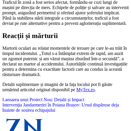
Traficul în zonă a fost serios afectat, formându-se cozi lungi de
mașini pe direcția de mers. Echipele de poliție și salvare au intervenit
prompt, asigurând perimetrul și oferind ajutor șoferului implicat.
Până la stabilirea stării integrale a circumstanțelor, traficul a fost
deviat pe rute alternative pentru a preveni aglomerația suplimentară.
Reacții și mărturii
Martorii oculari au relatat momentele de teroare pe care le-au trăit în
timpul incidentului. „Totul s-a întâmplat extrem de rapid, am auzit
un zgomot puternic și am văzut mașina zburând într-o secundă”, a
declarat un martor al accidentului. Autoritățile continuă investigațiile
pentru a determina cu exactitate factorii care au condus la această
răsturnare dramatică.
Detalii suplimentare și imagini de la fața locului pot fi găsite
urmărind articolul original disponibil pe
MyTex.ro
.
Navigare
Lansarea unui Proiect Nou: Detalii și Impact
Intervenția Jandarmeriei în Poiana Brașov: Ursul dispăruse deja
în
înainte de sosirea echipajului
articole