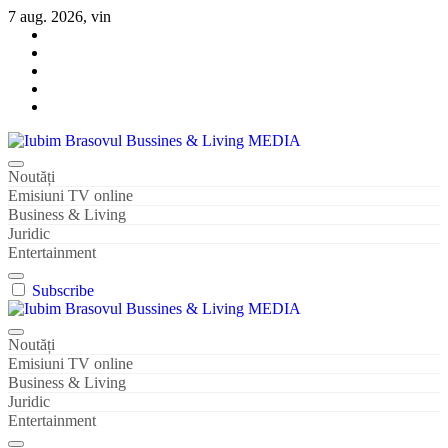
Sari
7 aug. 2026, vin
la
conținut
Iubim Brasovul Bussines & Living MEDIA
Din pasiune și dragoste pentru Brașoveni
Noutăți
Emisiuni TV online
Business & Living
Juridic
Entertainment
Subscribe
Iubim Brasovul Bussines & Living MEDIA
Din pasiune și dragoste pentru Brașoveni
Noutăți
Emisiuni TV online
Business & Living
Juridic
Entertainment