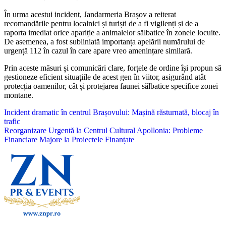
În urma acestui incident, Jandarmeria Brașov a reiterat
recomandările pentru localnici și turiști de a fi vigilenți și de a
raporta imediat orice apariție a animalelor sălbatice în zonele locuite.
De asemenea, a fost subliniată importanța apelării numărului de
urgență 112 în cazul în care apare vreo amenințare similară.
Prin aceste măsuri și comunicări clare, forțele de ordine își propun să
gestioneze eficient situațiile de acest gen în viitor, asigurând atât
protecția oamenilor, cât și protejarea faunei sălbatice specifice zonei
montane.
Navigare
Incident dramatic în centrul Brașovului: Mașină răsturnată, blocaj în
trafic
în
Reorganizare Urgentă la Centrul Cultural Apollonia: Probleme
articole
Financiare Majore la Proiectele Finanțate