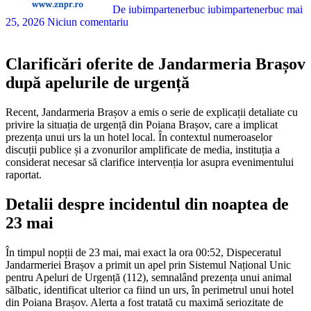
De iubimpartenerbuc iubimpartenerbuc
mai
25, 2026
Niciun comentariu
Clarificări oferite de Jandarmeria Brașov
după apelurile de urgență
Recent, Jandarmeria Brașov a emis o serie de explicații detaliate cu
privire la situația de urgență din Poiana Brașov, care a implicat
prezența unui urs la un hotel local. În contextul numeroaselor
discuții publice și a zvonurilor amplificate de media, instituția a
considerat necesar să clarifice intervenția lor asupra evenimentului
raportat.
Detalii despre incidentul din noaptea de
23 mai
În timpul nopții de 23 mai, mai exact la ora 00:52, Dispeceratul
Jandarmeriei Brașov a primit un apel prin Sistemul Național Unic
pentru Apeluri de Urgență (112), semnalând prezența unui animal
sălbatic, identificat ulterior ca fiind un urs, în perimetrul unui hotel
din Poiana Brașov. Alerta a fost tratată cu maximă seriozitate de