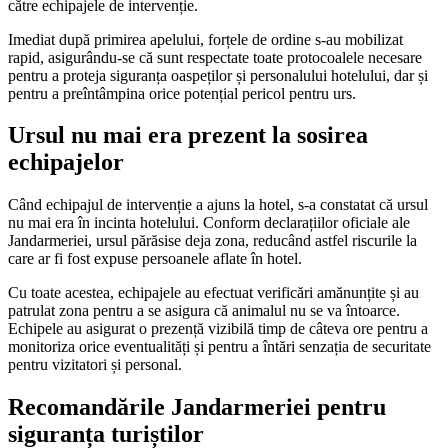
către echipajele de intervenție.
Imediat după primirea apelului, forțele de ordine s-au mobilizat
rapid, asigurându-se că sunt respectate toate protocoalele necesare
pentru a proteja siguranța oaspeților și personalului hotelului, dar și
pentru a preîntâmpina orice potențial pericol pentru urs.
Ursul nu mai era prezent la sosirea
echipajelor
Când echipajul de intervenție a ajuns la hotel, s-a constatat că ursul
nu mai era în incinta hotelului. Conform declarațiilor oficiale ale
Jandarmeriei, ursul părăsise deja zona, reducând astfel riscurile la
care ar fi fost expuse persoanele aflate în hotel.
Cu toate acestea, echipajele au efectuat verificări amănunțite și au
patrulat zona pentru a se asigura că animalul nu se va întoarce.
Echipele au asigurat o prezență vizibilă timp de câteva ore pentru a
monitoriza orice eventualități și pentru a întări senzația de securitate
pentru vizitatori și personal.
Recomandările Jandarmeriei pentru
siguranța turiștilor