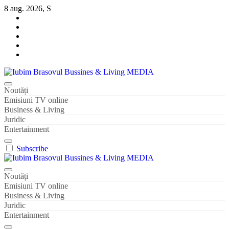
Sari
8 aug. 2026, S
la
conținut
Iubim Brasovul Bussines & Living MEDIA
Din pasiune și dragoste pentru Brașoveni
Noutăți
Emisiuni TV online
Business & Living
Juridic
Entertainment
Subscribe
Iubim Brasovul Bussines & Living MEDIA
Din pasiune și dragoste pentru Brașoveni
Noutăți
Emisiuni TV online
Business & Living
Juridic
Entertainment