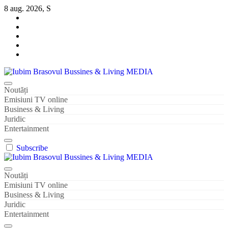
Sari
8 aug. 2026, S
la
conținut
Iubim Brasovul Bussines & Living MEDIA
Din pasiune și dragoste pentru Brașoveni
Noutăți
Emisiuni TV online
Business & Living
Juridic
Entertainment
Subscribe
Iubim Brasovul Bussines & Living MEDIA
Din pasiune și dragoste pentru Brașoveni
Noutăți
Emisiuni TV online
Business & Living
Juridic
Entertainment