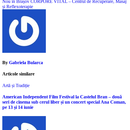
articole
Nou în Brașov CORPORE VITAL – Centrul de Recuperare, Masaj
și Reflexoterapie
By
Gabriela Bularca
Articole similare
Artă și Tradiție
American Independent Film Festival la Castelul Bran – două
seri de cinema sub cerul liber și un concert special Ana Coman,
pe 13 și 14 iunie