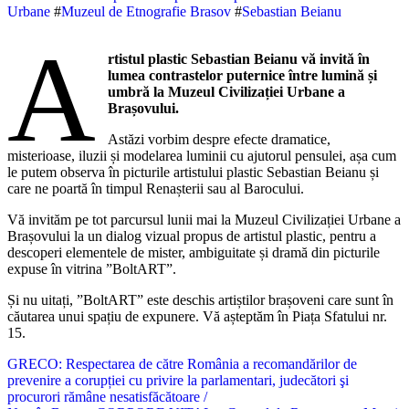
Urbane
#
Muzeul de Etnografie Brasov
#
Sebastian Beianu
A
rtistul plastic Sebastian Beianu vă invită în
lumea contrastelor puternice între lumină și
umbră la Muzeul Civilizației Urbane a
Brașovului.
Astăzi vorbim despre efecte dramatice,
misterioase, iluzii și modelarea luminii cu ajutorul pensulei, așa cum
le putem observa în picturile artistului plastic Sebastian Beianu și
care ne poartă în timpul Renașterii sau al Barocului.
Vă invităm pe tot parcursul lunii mai la Muzeul Civilizației Urbane a
Brașovului la un dialog vizual propus de artistul plastic, pentru a
descoperi elementele de mister, ambiguitate și dramă din picturile
expuse în vitrina ”BoltART”.
Și nu uitați, ”BoltART” este deschis artiștilor brașoveni care sunt în
căutarea unui spațiu de expunere. Vă așteptăm în Piața Sfatului nr.
15.
Navigare
GRECO: Respectarea de către România a recomandărilor de
prevenire a corupției cu privire la parlamentari, judecători şi
în
procurori rămâne nesatisfăcătoare /