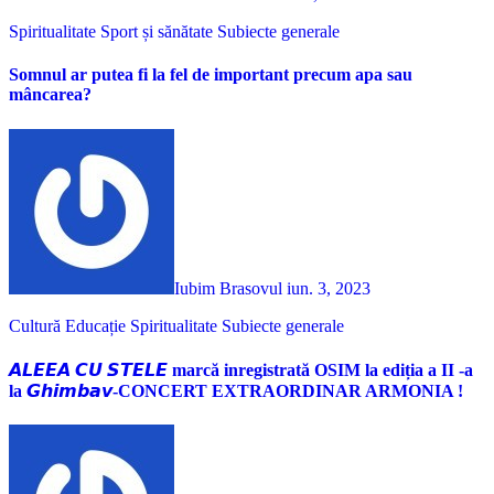
Spiritualitate
Sport și sănătate
Subiecte generale
Somnul ar putea fi la fel de important precum apa sau
mâncarea?
Iubim Brasovul
iun. 3, 2023
Cultură
Educație
Spiritualitate
Subiecte generale
𝘼𝙇𝙀𝙀𝘼 𝘾𝙐 𝙎𝙏𝙀𝙇𝙀 marcă inregistrată OSIM la ediția a II -a
la 𝙂𝙝𝙞𝙢𝙗𝙖𝙫-CONCERT EXTRAORDINAR ARMONIA !