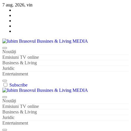
Sari
7 aug. 2026, vin
la
conținut
Iubim Brasovul Bussines & Living MEDIA
Din pasiune și dragoste pentru Brașoveni
Noutăți
Emisiuni TV online
Business & Living
Juridic
Entertainment
Subscribe
Iubim Brasovul Bussines & Living MEDIA
Din pasiune și dragoste pentru Brașoveni
Noutăți
Emisiuni TV online
Business & Living
Juridic
Entertainment