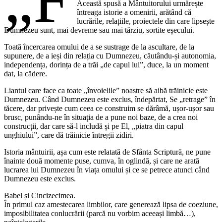
Această spusă a Mântuitorului urmărește
întreaga istorie a omenirii, arătând că
lucrările, relațiile, proiectele din care lipsește
Dumnezeu sunt, mai devreme sau mai târziu, sortite eșecului.
Toată încercarea omului de a se sustrage de la ascultare, de la
supunere, de a ieși din relația cu Dumnezeu, căutându-și autonomia,
independența, dorința de a trăi „de capul lui”, duce, la un moment
dat, la cădere.
Liantul care face ca toate „învoielile” noastre să aibă trăinicie este
Dumnezeu. Când Dumnezeu este exclus, îndepărtat, Se „retrage” în
tăcere, dar privește cum ceea ce construim se dărâmă, ușor-ușor sau
brusc, punându-ne în situația de a pune noi baze, de a crea noi
construcții, dar care să-l includă și pe El, „piatra din capul
unghiului”, care dă trăinicie întregii zidiri.
Istoria mântuirii, așa cum este relatată de Sfânta Scriptură, ne pune
înainte două momente puse, cumva, în oglindă, și care ne arată
lucrarea lui Dumnezeu în viața omului și ce se petrece atunci când
Dumnezeu este exclus.
Babel și Cincizecimea.
În primul caz amestecarea limbilor, care generează lipsa de coeziune,
imposibilitatea conlucrării (parcă nu vorbim aceeași limbă…),