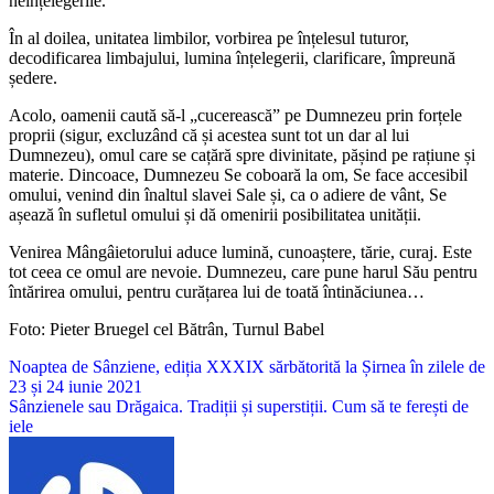
neînțelegerile.
În al doilea, unitatea limbilor, vorbirea pe înțelesul tuturor,
decodificarea limbajului, lumina înțelegerii, clarificare, împreună
ședere.
Acolo, oamenii caută să-l „cucerească” pe Dumnezeu prin forțele
proprii (sigur, excluzând că și acestea sunt tot un dar al lui
Dumnezeu), omul care se cațără spre divinitate, pășind pe rațiune și
materie. Dincoace, Dumnezeu Se coboară la om, Se face accesibil
omului, venind din înaltul slavei Sale și, ca o adiere de vânt, Se
așează în sufletul omului și dă omenirii posibilitatea unității.
Venirea Mângâietorului aduce lumină, cunoaștere, tărie, curaj. Este
tot ceea ce omul are nevoie. Dumnezeu, care pune harul Său pentru
întărirea omului, pentru curățarea lui de toată întinăciunea…
Foto: Pieter Bruegel cel Bătrân, Turnul Babel
Navigare
Noaptea de Sânziene, ediția XXXIX sărbătorită la Șirnea în zilele de
23 și 24 iunie 2021
în
Sânzienele sau Drăgaica. Tradiții și superstiții. Cum să te ferești de
articole
iele