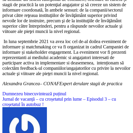
stagii de practică la un potenţial angajator şi să creeze un sistem de
informare coordonată, în ambele sensuri: de la companii/sectorul
privat către reţeaua instituţiilor de învăţământ superior privind
nevoile lor de instruire, precum şi de la instituţiile de învăţământ
superior către întreprinderi, pentru a răspunde nevoilor actuale şi
viitoare ale pieţei muncii la nivel regional.
In luna septembrie 2021 va avea loc cel de-al doilea eveniment de
informare și matchmaking ce va fi organizat in cadrul Campaniei de
informare și stakeholder engagement. La eveniment vor fi prezenti
reprezentanti ai mediului academic si angajatori interesati de
participare activa in implementare si deasemenea, intenționam să
colectăm feedback-ul companiilor/angajatorilor cu privire la nevoilor
actuale şi viitoare ale pieţei muncii la nivel regional.
Alexandra Grancea– CONAFExpert derulare stagii de practica
Navigare
Dumnezeu binecuvintează puținul
Jurnal de vacanță – cu croșetatul prin lume – Episodul 3 – cu
în
croșetatul în autobuz !
articole