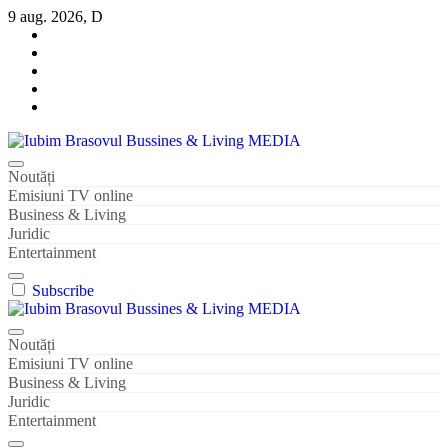
Sari
9 aug. 2026, D
la
conținut
Iubim Brasovul Bussines & Living MEDIA
Din pasiune și dragoste pentru Brașoveni
Noutăți
Emisiuni TV online
Business & Living
Juridic
Entertainment
Subscribe
Iubim Brasovul Bussines & Living MEDIA
Din pasiune și dragoste pentru Brașoveni
Noutăți
Emisiuni TV online
Business & Living
Juridic
Entertainment