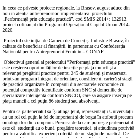
In ceea ce priveste proiecte regionale, la Brasov, august aduce din
nou in atentia antreprenorilor implementarea proiectului
„Performanță prin educație practică”, cod SMIS 2014+: 132913,
proiect cofinanțat din Programul Operațional Capital Uman 2014-
2020.
Proiectul este inițiat de Camera de Comerț și Industrie Brașov, în
calitate de beneficiar al finanțării, în parteneriat cu Confederația
Națională pentru Antreprenoriat Feminin – CONAF.
Obiectivul general al proiectului ”Performaţă prin educaţie practică”
este creşterea oportunităţilor de inserţie pe piaţa muncii şi a
relevanţei pregătirii practice pentru 245 de studenţi şi masteranzi
printr-un program integrat de orientare, consiliere în carieră şi stagii
de practică organizate în companii din sectoarele economice cu
potenţial competitiv identificate conform SNC şi domeniile de
specializare inteligentă conform SNCDI, care să asigure inserţia pe
piaţa muncii a cel puţin 86 studenţi sau absolvenţi.
Pentru ca parteneriatul să își atingă țelul, reprezentanții Universității
au un rol cel puțin la fel de important și de bogat în atribuții precum
omologii lor din companii. Premisa de la care pornește parteneriatul
este că studenții au o bună pregătire teoretică și atitudinea potrivită
pentru a valorifica experiența oferită de un stagiu de practică. De