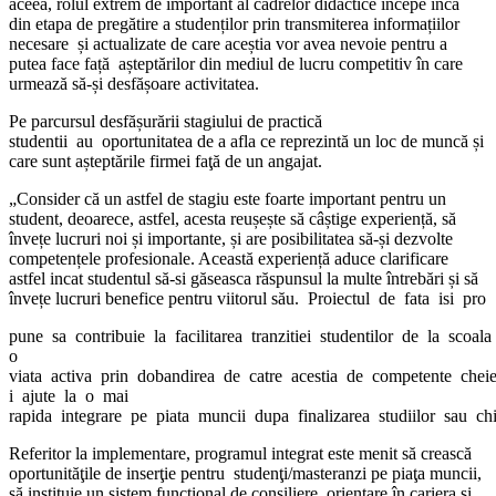
aceea, rolul extrem de important al cadrelor didactice începe încă
din etapa de pregătire a studenților prin transmiterea informațiilor
necesare și actualizate de care aceștia vor avea nevoie pentru a
putea face față așteptărilor din mediul de lucru competitiv în care
urmează să‐și desfășoare activitatea.
Pe parcursul desfășurării stagiului de practică
studentii au oportunitatea de a afla ce reprezintă un loc de muncă și
care sunt așteptările firmei faţă de un angajat.
„Consider că un astfel de stagiu este foarte important pentru un
student, deoarece, astfel, acesta reușește să câștige experiență, să
învețe lucruri noi și importante, și are posibilitatea să-și dezvolte
competențele profesionale. Această experiență aduce clarificare
astfel incat studentul să-si găseasca răspunsul la multe întrebări și să
învețe lucruri benefice pentru viitorul său. Proiectul de fata isi pro
pune sa contribuie la facilitarea tranzitiei studentilor de la scoala
o
viata activa prin dobandirea de catre acestia de competente chei
i ajute la o mai
rapida integrare pe piata muncii dupa finalizarea studiilor sau ch
Referitor la implementare, programul integrat este menit să crească
oportunităţile de inserţie pentru studenţi/masteranzi pe piaţa muncii,
să instituie un sistem funcţional de consiliere, orientare în cariera și