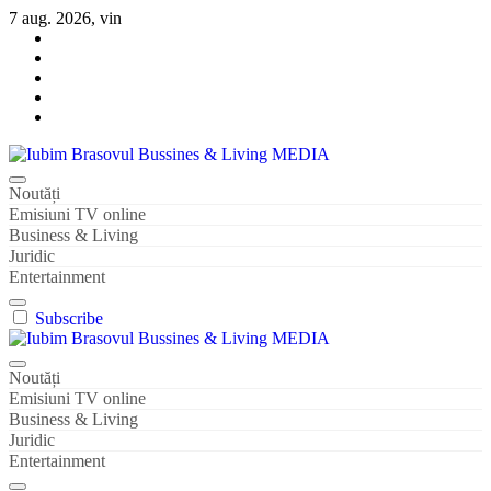
Sari
7 aug. 2026, vin
la
conținut
Iubim Brasovul Bussines & Living MEDIA
Din pasiune și dragoste pentru Brașoveni
Noutăți
Emisiuni TV online
Business & Living
Juridic
Entertainment
Subscribe
Iubim Brasovul Bussines & Living MEDIA
Din pasiune și dragoste pentru Brașoveni
Noutăți
Emisiuni TV online
Business & Living
Juridic
Entertainment