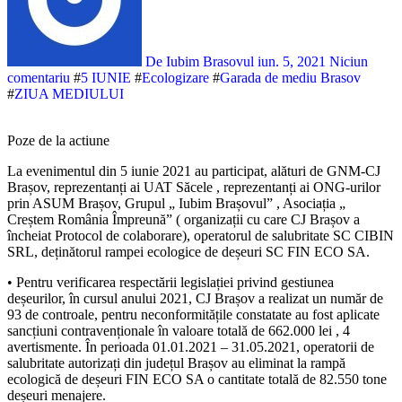
De Iubim Brasovul
iun. 5, 2021
Niciun
comentariu
#
5 IUNIE
#
Ecologizare
#
Garada de mediu Brasov
#
ZIUA MEDIULUI
Poze de la actiune
La evenimentul din 5 iunie 2021 au participat, alături de GNM-CJ
Brașov, reprezentanți ai UAT Săcele , reprezentanți ai ONG-urilor
prin ASUM Brașov, Grupul „ Iubim Brașovul” , Asociația „
Creștem România Împreună” ( organizații cu care CJ Brașov a
încheiat Protocol de colaborare), operatorul de salubritate SC CIBIN
SRL, deținătorul rampei ecologice de deșeuri SC FIN ECO SA.
• Pentru verificarea respectării legislației privind gestiunea
deșeurilor, în cursul anului 2021, CJ Brașov a realizat un număr de
93 de controale, pentru neconformitățile constatate au fost aplicate
sancțiuni contravenționale în valoare totală de 662.000 lei , 4
avertismente. În perioada 01.01.2021 – 31.05.2021, operatorii de
salubritate autorizați din județul Brașov au eliminat la rampă
ecologică de deșeuri FIN ECO SA o cantitate totală de 82.550 tone
deșeuri menajere.