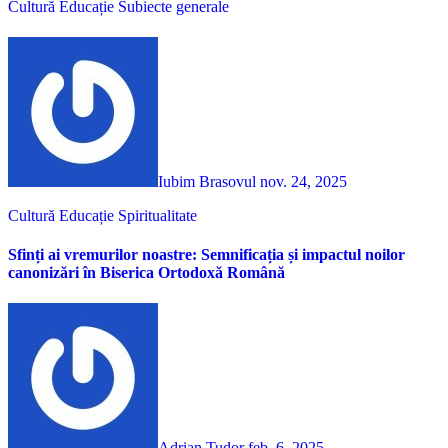
Cultură
Educație
Subiecte generale
Iubim Brasovul
nov. 24, 2025
Cultură
Educație
Spiritualitate
Sfinți ai vremurilor noastre: Semnificația și impactul noilor
canonizări în Biserica Ortodoxă Română
Adrian Tudor
feb. 6, 2025