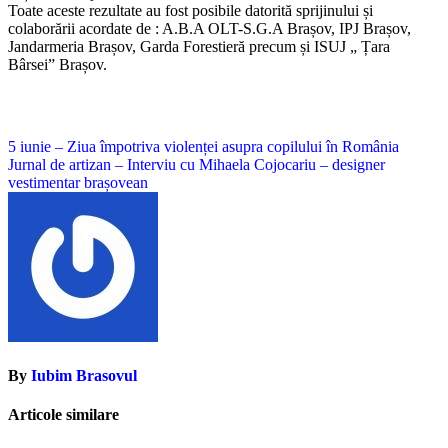
Toate aceste rezultate au fost posibile datorită sprijinului și
colaborării acordate de : A.B.A OLT-S.G.A Brașov, IPJ Brașov,
Jandarmeria Brașov, Garda Forestieră precum și ISUJ „ Țara
Bârsei” Brașov.
Navigare
5 iunie – Ziua împotriva violenței asupra copilului în România
Jurnal de artizan – Interviu cu Mihaela Cojocariu – designer
în
vestimentar brașovean
articole
By
Iubim Brasovul
Articole similare