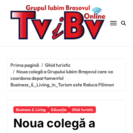
Sari
la
conținut
Prima pagină
Ghid turistic
Noua colegă a Grupului Iubim Brașovul care va
coordona departamentul
Business_&_Living_in_Turism este Raluca Filimon
Business & Living
Educație
Ghid turistic
Noua colegă a