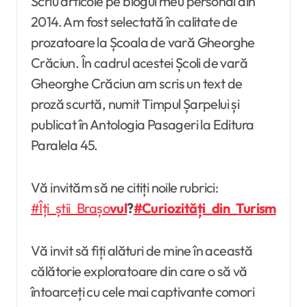
Scriu articole pe blogul meu personal din
2014. Am fost selectată în calitate de
prozatoare la Școala de vară Gheorghe
Crăciun. În cadrul acestei Școli de vară
Gheorghe Crăciun am scris un text de
proză scurtă, numit Timpul Șarpelui și
publicat în Antologia Pasageri la Editura
Paralela 45.
Vă invităm să ne citiți noile rubrici:
#Îți_știi_Brașo
vul
?
#Curiozități_din_Turism
Vă invit să fiți alături de mine în această
călătorie exploratoare din care o să vă
întoarceți cu cele mai captivante comori