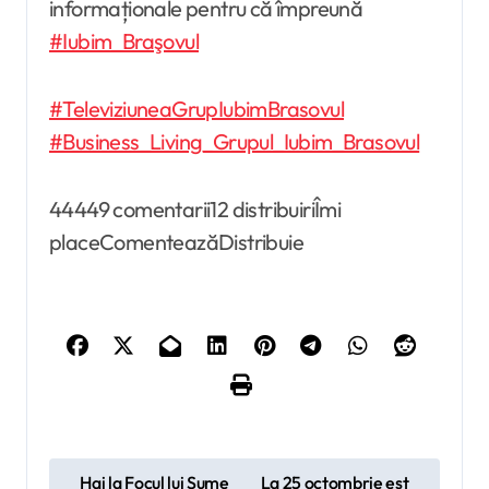
informaționale pentru că împreună
#Iubim_Braşovul
#TeleviziuneaGrupIubimBrasovul
#Business_Living_Grupul_Iubim_Brasovul
44449 comentarii12 distribuiriÎmi
placeComenteazăDistribuie
N
Hai la Focul lui Sume
La 25 octombrie est