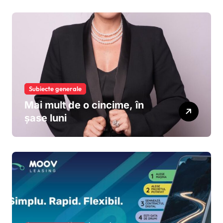
de euro pentru accelerarea
dezvoltării și extinderea
leasingului operațional în
România
Subiecte generale
Mai mult de o cincime, în
șase luni