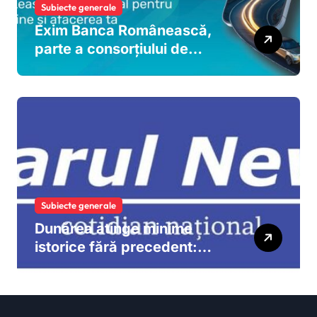
Subiecte generale
Exim Banca Românească,
parte a consorțiului de
bănci care finanțează
dezvoltarea MOOV Leasing
și extinderea leasingului
operațional în România
Subiecte generale
Dunărea atinge minime
istorice fără precedent:
măsuri urgente pentru
menținerea debitelor
necesare energiei nucleare