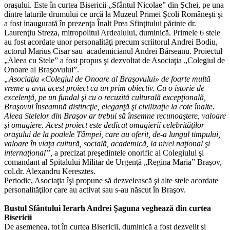
oraşului. Este în curtea Bisericii „Sfântul Nicolae” din Şchei, pe una
dintre laturile drumului ce urcă la Muzeul Primei Şcoli Româneşti şi
a fost inaugurată în prezenţa Înalt Prea Sfinţitului părinte dr.
Laurenţiu Streza, mitropolitul Ardealului, duminică. Primele 6 stele
au fost acordate unor personalităţi precum scriitorul Andrei Bodiu,
actorul Marius Cisar sau academicianul Andrei Bârseanu. Proiectul
„Aleea cu Stele” a fost propus şi dezvoltat de Asociaţia „Colegiul de
Onoare al Braşovului”.
„Asociaţia «Colegiul de Onoare al Braşovului» de foarte multă
vreme a avut acest proiect ca un prim obiectiv. Cu o istorie de
excelenţă, pe un fundal şi cu o recuzită culturală excepţională,
Braşovul înseamnă distincţie, eleganţă şi civilizaţie la cote înalte.
Aleea Stelelor din Braşov ar trebui să însemne recunoaştere, valoare
şi omagiere. Acest proiect este dedicat omagierii celebrităţilor
oraşului de la poalele Tâmpei, care au oferit, de-a lungul timpului,
valoare în viaţa cultură, socială, academică, la nivel naţional şi
internaţional”,
a precizat preşedintele onorific al Colegiului şi
comandant al Spitalului Militar de Urgenţă „Regina Maria” Braşov,
col.dr. Alexandru Keresztes.
Periodic, Asociaţia îşi propune să dezvelească şi alte stele acordate
personalităţilor care au activat sau s-au născut în Braşov.
Bustul Sfântului Ierarh Andrei Şaguna veghează din curtea
Bisericii
De asemenea, tot în curtea Bisericii, duminică a fost dezvelit şi