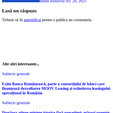
Iubim Brasovul
oct. 29, 2025
Lasă un răspuns
Trebuie să fii
autentificat
pentru a publica un comentariu.
Alte stiri interesante...
Subiecte generale
Exim Banca Românească, parte a consorțiului de bănci care
finanțează dezvoltarea MOOV Leasing și extinderea leasingului
operațional în România
Subiecte generale
Dunărea atinge minime istorice fără precedent: măsuri urgente