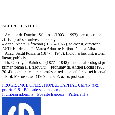
ALEEA CU STELE
– Acad.pr.dr. Dumitru Stăniloae (1903 – 1993), preot, scriitor,
ziarist, profesor univesitar, teolog
– Acad. Andrei Bârseanu (1858 – 1922), folclorist, director al
ASTREI, deputat în Marea Adunare Naţională de la Alba-Iulia
– Acad. Sextil Puşcariu (1877 – 1948), filolog şi lingvist, istoric
literar, publicist
– Dr. Gheorghe Baiulescu (1877 – 1948), medic balneolog şi primul
primar român al Braşovului- –Prof.univ.dr. Andrei Bodiu (1965 –
2014), poet, critic literar, profesor, redactor şef al revistei Interval
– Prof. Marius Cisar (1969 – 2020), actor, profesor
Navigare
PROGRAMUL OPERAŢIONAL CAPITAL UMAN Axa
prioritară 6 – Educaţie şi competenţe
în
Frumoasa adormită – Poveste franceză – Partea a II-a
articole