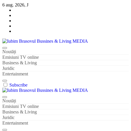
Sari
6 aug. 2026, J
la
conținut
Iubim Brasovul Bussines & Living MEDIA
Din pasiune și dragoste pentru Brașoveni
Noutăți
Emisiuni TV online
Business & Living
Juridic
Entertainment
Subscribe
Iubim Brasovul Bussines & Living MEDIA
Din pasiune și dragoste pentru Brașoveni
Noutăți
Emisiuni TV online
Business & Living
Juridic
Entertainment