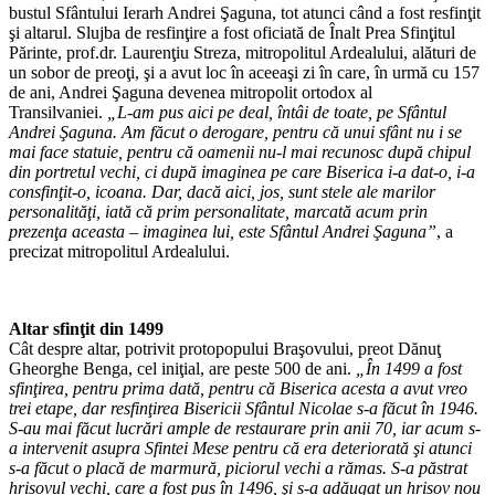
bustul Sfântului Ierarh Andrei Şaguna, tot atunci când a fost resfinţit
şi altarul. Slujba de resfinţire a fost oficiată de Înalt Prea Sfinţitul
Părinte, prof.dr. Laurenţiu Streza, mitropolitul Ardealului, alături de
un sobor de preoţi, şi a avut loc în aceeaşi zi în care, în urmă cu 157
de ani, Andrei Şaguna devenea mitropolit ortodox al
Transilvaniei.
„L-am pus aici pe deal, întâi de toate, pe Sfântul
Andrei Şaguna. Am făcut o derogare, pentru că unui sfânt nu i se
mai face statuie, pentru că oamenii nu-l mai recunosc după chipul
din portretul vechi, ci după imaginea pe care Biserica i-a dat-o, i-a
consfinţit-o, icoana. Dar, dacă aici, jos, sunt stele ale marilor
personalităţi, iată că prim personalitate, marcată acum prin
prezenţa aceasta – imaginea lui, este Sfântul Andrei Şaguna”
, a
precizat mitropolitul Ardealului.
Altar sfinţit din 1499
Cât despre altar, potrivit protopopului Braşovului, preot Dănuţ
Gheorghe Benga, cel iniţial, are peste 500 de ani.
„În 1499 a fost
sfinţirea, pentru prima dată, pentru că Biserica acesta a avut vreo
trei etape, dar resfinţirea Bisericii Sfântul Nicolae s-a făcut în 1946.
S-au mai făcut lucrări ample de restaurare prin anii 70, iar acum s-
a intervenit asupra Sfintei Mese pentru că era deteriorată şi atunci
s-a făcut o placă de marmură, piciorul vechi a rămas. S-a păstrat
hrisovul vechi, care a fost pus în 1496, şi s-a adăugat un hrisov nou