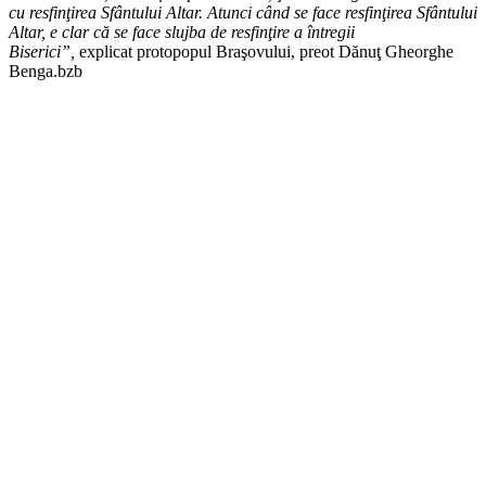
cu resfinţirea Sfântului Altar. Atunci când se face resfinţirea Sfântului
Altar, e clar că se face slujba de resfinţire a întregii
Biserici”,
explicat protopopul Braşovului, preot Dănuţ Gheorghe
Benga.bzb