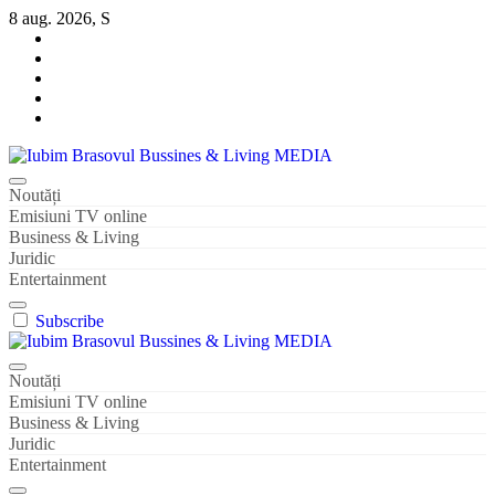
Sari
8 aug. 2026, S
la
conținut
Iubim Brasovul Bussines & Living MEDIA
Din pasiune și dragoste pentru Brașoveni
Noutăți
Emisiuni TV online
Business & Living
Juridic
Entertainment
Subscribe
Iubim Brasovul Bussines & Living MEDIA
Din pasiune și dragoste pentru Brașoveni
Noutăți
Emisiuni TV online
Business & Living
Juridic
Entertainment