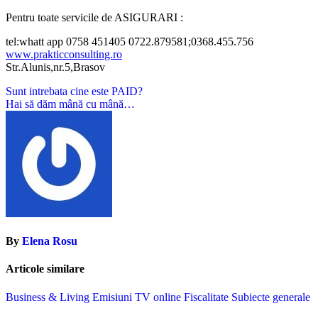
Pentru toate servicile de ASIGURARI :
tel:whatt app 0758 451405 0722.879581;0368.455.756
www.prakticconsulting.ro
Str.Alunis,nr.5,Brasov
Navigare
Sunt intrebata cine este PAID?
Hai să dăm mână cu mână…
în
articole
By
Elena Rosu
Articole similare
Business & Living
Emisiuni TV online
Fiscalitate
Subiecte generale