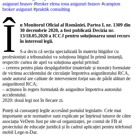
asigurari brasov
#
broker elena rosu asigurari brasov
#
campion
broker asigurari
#
praktik consulting
Î
n Monitorul Oficial al României, Partea I, nr. 1309 din
30 decembrie 2020, a fost publicată Decizia nr.
13/18.05.2020 a ICCJ pentru soluționarea unui recurs
în interesul legii.
S-a decis că secția specializată în materia litigiilor cu
profesioniști a tribunalului va soluționa litigiul în primă instanță,
respectiv curtea de apel va soluționa apelul privind:
– cererea pentru plata despăgubirilor (materiale și morale) formulate
de victima accidentului de circulație împotriva asigurătorului RCA,
unde autorul are calitate de intervenient forțat sau de pârât alături de
asigurătorul RCA;
– acțiunea în regres formulată de asigurător împotriva autorului
accidentului.
2020: două legi noi în fiecare zi.
Puteți să cunoașteți legile accesând portalul legislativ. Cele mai
importante acte normative sunt explicate pe înțelesul tuturor de către
asociația VeDem Just pe site-ul organizației, pe contul de FB al
proiectului de educație juridică și în cadrul aplicației pentru telefonul
mobil Lege-n-Dar.