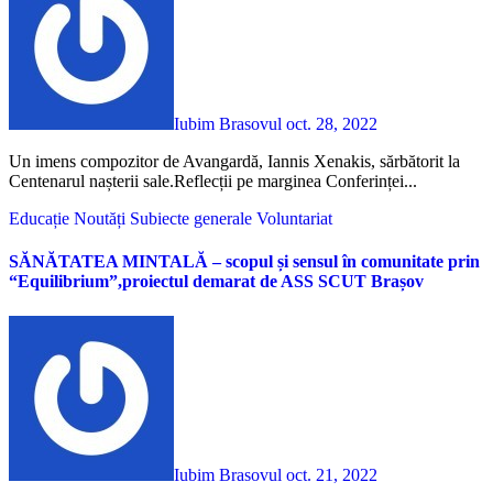
Iubim Brasovul
oct. 28, 2022
Un imens compozitor de Avangardă, Iannis Xenakis, sărbătorit la
Centenarul nașterii sale.Reflecții pe marginea Conferinței...
Educație
Noutăți
Subiecte generale
Voluntariat
SĂNĂTATEA MINTALĂ – scopul și sensul în comunitate prin
“Equilibrium”,proiectul demarat de ASS SCUT Brașov
Iubim Brasovul
oct. 21, 2022