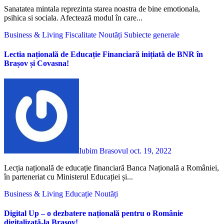
Sanatatea mintala reprezinta starea noastra de bine emotionala,
psihica si sociala. Afectează modul în care...
Business & Living
Fiscalitate
Noutăți
Subiecte generale
Lectia națională de Educație Financiară inițiată de BNR în
Brașov și Covasna!
Iubim Brasovul
oct. 19, 2022
Lecția națională de educație financiară Banca Națională a României,
în parteneriat cu Ministerul Educației și...
Business & Living
Educație
Noutăți
Digital Up – o dezbatere națională pentru o Românie
digitalizată-la Brașov!