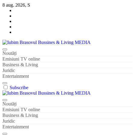
Sari
8 aug. 2026, S
la
conținut
Iubim Brasovul Bussines & Living MEDIA
Din pasiune și dragoste pentru Brașoveni
Noutăți
Emisiuni TV online
Business & Living
Juridic
Entertainment
Subscribe
Iubim Brasovul Bussines & Living MEDIA
Din pasiune și dragoste pentru Brașoveni
Noutăți
Emisiuni TV online
Business & Living
Juridic
Entertainment