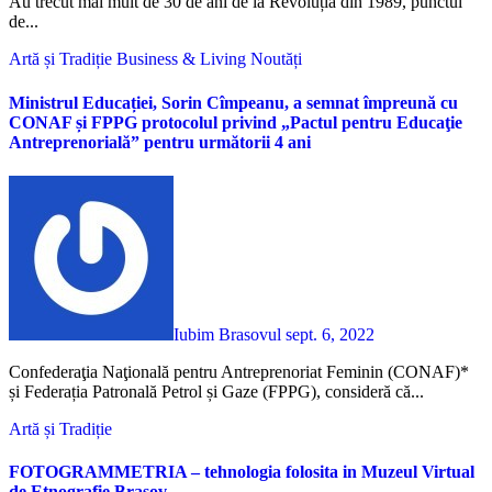
Au trecut mai mult de 30 de ani de la Revoluția din 1989, punctul
de...
Artă și Tradiție
Business & Living
Noutăți
Ministrul Educației, Sorin Cîmpeanu, a semnat împreună cu
CONAF și FPPG protocolul privind „Pactul pentru Educaţie
Antreprenorială” pentru următorii 4 ani
Iubim Brasovul
sept. 6, 2022
Confederaţia Naţională pentru Antreprenoriat Feminin (CONAF)*
și Federația Patronală Petrol și Gaze (FPPG), consideră că...
Artă și Tradiție
FOTOGRAMMETRIA – tehnologia folosita in Muzeul Virtual
de Etnografie Brasov