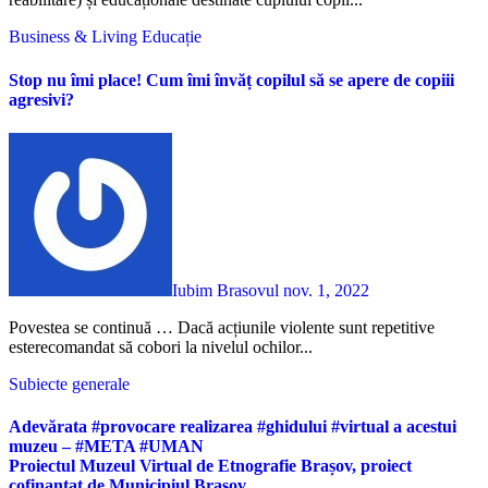
Business & Living
Educație
Stop nu îmi place! Cum îmi învăț copilul să se apere de copiii
agresivi?
Iubim Brasovul
nov. 1, 2022
Povestea se continuă … Dacă acțiunile violente sunt repetitive
esterecomandat să cobori la nivelul ochilor...
Subiecte generale
Adevărata #provocare realizarea #ghidului #virtual a acestui
muzeu – #META #UMAN
Proiectul Muzeul Virtual de Etnografie Brașov, proiect
cofinanțat de Municipiul Brașov