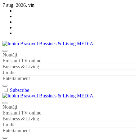
Sari
7 aug. 2026, vin
la
conținut
Iubim Brasovul Bussines & Living MEDIA
Din pasiune și dragoste pentru Brașoveni
Noutăți
Emisiuni TV online
Business & Living
Juridic
Entertainment
Subscribe
Iubim Brasovul Bussines & Living MEDIA
Din pasiune și dragoste pentru Brașoveni
Noutăți
Emisiuni TV online
Business & Living
Juridic
Entertainment