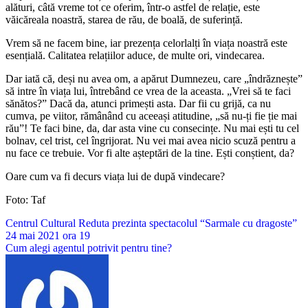
alături, câtă vreme tot ce oferim, într-o astfel de relație, este
văicăreala noastră, starea de rău, de boală, de suferință.
Vrem să ne facem bine, iar prezența celorlalți în viața noastră este
esențială. Calitatea relațiilor aduce, de multe ori, vindecarea.
Dar iată că, deși nu avea om, a apărut Dumnezeu, care „îndrăznește”
să intre în viața lui, întrebând ce vrea de la aceasta. „Vrei să te faci
sănătos?” Dacă da, atunci primești asta. Dar fii cu grijă, ca nu
cumva, pe viitor, rămânând cu aceeași atitudine, „să nu-ți fie ție mai
rău”! Te faci bine, da, dar asta vine cu consecințe. Nu mai ești tu cel
bolnav, cel trist, cel îngrijorat. Nu vei mai avea nicio scuză pentru a
nu face ce trebuie. Vor fi alte așteptări de la tine. Ești conștient, da?
Oare cum va fi decurs viața lui de după vindecare?
Foto: Taf
Navigare
Centrul Cultural Reduta prezinta spectacolul “Sarmale cu dragoste”
24 mai 2021 ora 19
în
Cum alegi agentul potrivit pentru tine?
articole