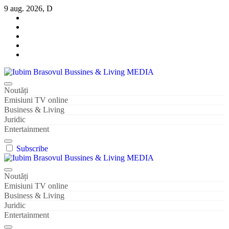
Sari
9 aug. 2026, D
la
conținut
Iubim Brasovul Bussines & Living MEDIA
Din pasiune și dragoste pentru Brașoveni
Noutăți
Emisiuni TV online
Business & Living
Juridic
Entertainment
Subscribe
Iubim Brasovul Bussines & Living MEDIA
Din pasiune și dragoste pentru Brașoveni
Noutăți
Emisiuni TV online
Business & Living
Juridic
Entertainment