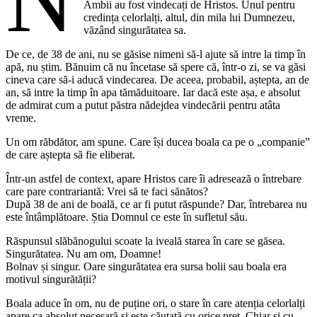
Ambii au fost vindecați de Hristos. Unul pentru
credința celorlalți, altul, din mila lui Dumnezeu,
văzând singurătatea sa.
De ce, de 38 de ani, nu se găsise nimeni să-l ajute să intre la timp în
apă, nu știm. Bănuim că nu încetase să spere că, într-o zi, se va găsi
cineva care să-i aducă vindecarea. De aceea, probabil, aștepta, an de
an, să intre la timp în apa tămăduitoare. Iar dacă este așa, e absolut
de admirat cum a putut păstra nădejdea vindecării pentru atâta
vreme.
Un om răbdător, am spune. Care își ducea boala ca pe o „companie”
de care aștepta să fie eliberat.
Într-un astfel de context, apare Hristos care îi adresează o întrebare
care pare contrariantă: Vrei să te faci sănătos?
După 38 de ani de boală, ce ar fi putut răspunde? Dar, întrebarea nu
este întâmplătoare. Știa Domnul ce este în sufletul său.
Răspunsul slăbănogului scoate la iveală starea în care se găsea.
Singurătatea. Nu am om, Doamne!
Bolnav și singur. Oare singurătatea era sursa bolii sau boala era
motivul singurătății?
Boala aduce în om, nu de puține ori, o stare în care atenția celorlalți
apare ca absolut necesară și este căutată cu orice preț. Chiar și cu