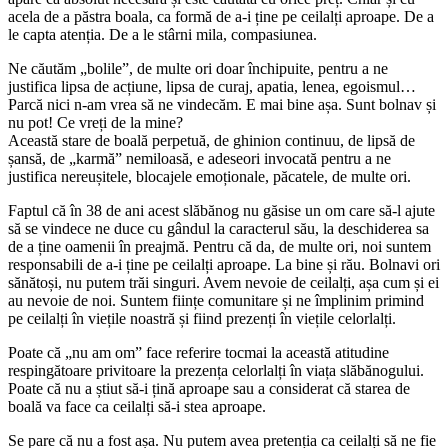
acela de a păstra boala, ca formă de a-i ține pe ceilalți aproape. De a
le capta atenția. De a le stârni mila, compasiunea.
Ne căutăm „bolile”, de multe ori doar închipuite, pentru a ne
justifica lipsa de acțiune, lipsa de curaj, apatia, lenea, egoismul…
Parcă nici n-am vrea să ne vindecăm. E mai bine așa. Sunt bolnav și
nu pot! Ce vreți de la mine?
Această stare de boală perpetuă, de ghinion continuu, de lipsă de
șansă, de „karmă” nemiloasă, e adeseori invocată pentru a ne
justifica nereușitele, blocajele emoționale, păcatele, de multe ori.
Faptul că în 38 de ani acest slăbănog nu găsise un om care să-l ajute
să se vindece ne duce cu gândul la caracterul său, la deschiderea sa
de a ține oamenii în preajmă. Pentru că da, de multe ori, noi suntem
responsabili de a-i ține pe ceilalți aproape. La bine și rău. Bolnavi ori
sănătoși, nu putem trăi singuri. Avem nevoie de ceilalți, așa cum și ei
au nevoie de noi. Suntem ființe comunitare și ne împlinim primind
pe ceilalți în viețile noastră și fiind prezenți în viețile celorlalți.
Poate că „nu am om” face referire tocmai la această atitudine
respingătoare privitoare la prezența celorlalți în viața slăbănogului.
Poate că nu a știut să-i țină aproape sau a considerat că starea de
boală va face ca ceilalți să-i stea aproape.
Se pare că nu a fost așa. Nu putem avea pretenția ca ceilalți să ne fie