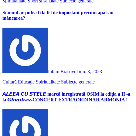
Spiritualitate
Sport și sănătate
Subiecte generale
Somnul ar putea fi la fel de important precum apa sau
mâncarea?
Iubim Brasovul
iun. 3, 2023
Cultură
Educație
Spiritualitate
Subiecte generale
𝘼𝙇𝙀𝙀𝘼 𝘾𝙐 𝙎𝙏𝙀𝙇𝙀 marcă inregistrată OSIM la ediția a II -a
la 𝙂𝙝𝙞𝙢𝙗𝙖𝙫-CONCERT EXTRAORDINAR ARMONIA !