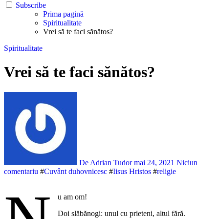
Subscribe
Prima pagină
Spiritualitate
Vrei să te faci sănătos?
Spiritualitate
Vrei să te faci sănătos?
De Adrian Tudor
mai 24, 2021
Niciun
comentariu
#
Cuvânt duhovnicesc
#
Iisus Hristos
#
religie
N
u am om!
Doi slăbănogi: unul cu prieteni, altul fără.