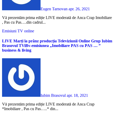
Eugen Tarnovan
apr. 26, 2021
Vā prezentām prima ediție LIVE moderatā de Anca Crap Imobiliare
, Pas cu Pas….din cadrul...
Emisiuni TV online
LIVE Marți la prânz producția Televiziunii Online Grup Iubim
Brasovul TViBv-emisiunea „Imobiliare PAS cu PAS … ”
business & living
Iubim Brasovul
apr. 18, 2021
Vā prezentām prima ediție LIVE moderatā de Anca Crap
*Imobiliare , Pas cu Pas…..* din...