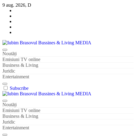
Sari
9 aug. 2026, D
la
conținut
Iubim Brasovul Bussines & Living MEDIA
Din pasiune și dragoste pentru Brașoveni
Noutăți
Emisiuni TV online
Business & Living
Juridic
Entertainment
Subscribe
Iubim Brasovul Bussines & Living MEDIA
Din pasiune și dragoste pentru Brașoveni
Noutăți
Emisiuni TV online
Business & Living
Juridic
Entertainment