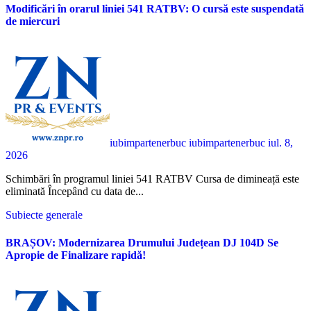
Modificări în orarul liniei 541 RATBV: O cursă este suspendată
de miercuri
iubimpartenerbuc iubimpartenerbuc
iul. 8,
2026
Schimbări în programul liniei 541 RATBV Cursa de dimineață este
eliminată Începând cu data de...
Subiecte generale
BRAȘOV: Modernizarea Drumului Județean DJ 104D Se
Apropie de Finalizare rapidă!