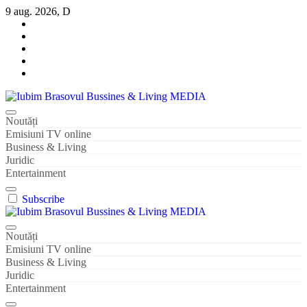
Sari
9 aug. 2026, D
la
conținut
Iubim Brasovul Bussines & Living MEDIA
Din pasiune și dragoste pentru Brașoveni
Noutăți
Emisiuni TV online
Business & Living
Juridic
Entertainment
Subscribe
Iubim Brasovul Bussines & Living MEDIA
Din pasiune și dragoste pentru Brașoveni
Noutăți
Emisiuni TV online
Business & Living
Juridic
Entertainment